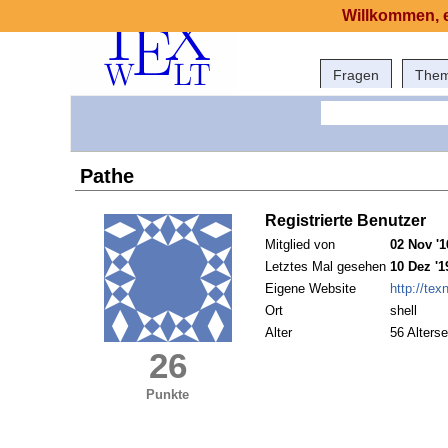
Willkommen, e
Fragen
The
Pathe
Registrierte Benutzer
Mitglied von
02 Nov '1
Letztes Mal gesehen
10 Dez '1
Eigene Website
http://texn
Ort
shell
Alter
56 Alterse
26
Punkte