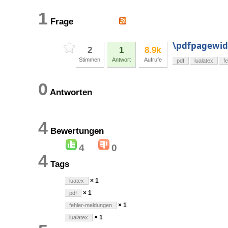
1
Frage
\pdfpagewid
2
1
8.9k
Stimmen
Antwort
Aufrufe
pdf
lualatex
f
0
Antworten
4
Bewertungen
4
0
4
Tags
× 1
luatex
× 1
pdf
× 1
fehler-meldungen
× 1
lualatex