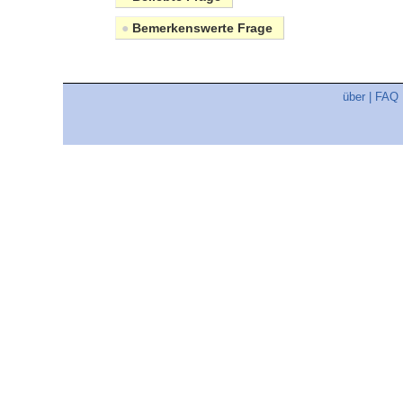
●
Bemerkenswerte Frage
über
|
FAQ