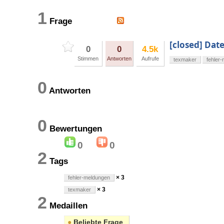
1
Frage
[closed] Dat
0
0
4.5k
Stimmen
Antworten
Aufrufe
texmaker
fehler
0
Antworten
0
Bewertungen
0
0
2
Tags
× 3
fehler-meldungen
× 3
texmaker
2
Medaillen
●
Beliebte Frage