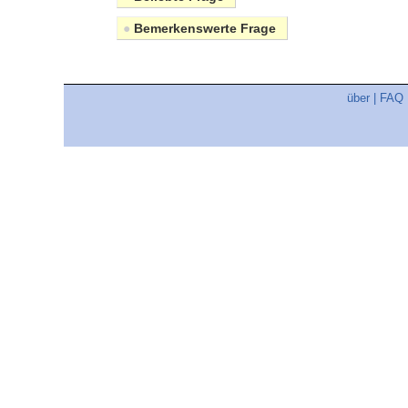
●
Bemerkenswerte Frage
über
|
FAQ