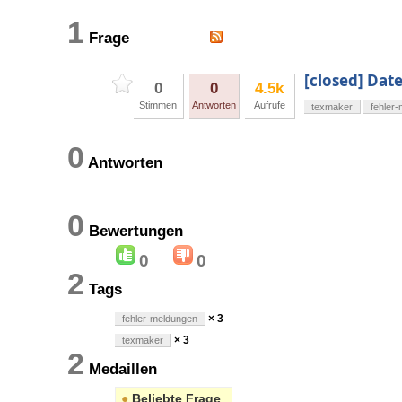
1
Frage
[closed] Dat
0
0
4.5k
Stimmen
Antworten
Aufrufe
texmaker
fehler
0
Antworten
0
Bewertungen
0
0
2
Tags
× 3
fehler-meldungen
× 3
texmaker
2
Medaillen
●
Beliebte Frage