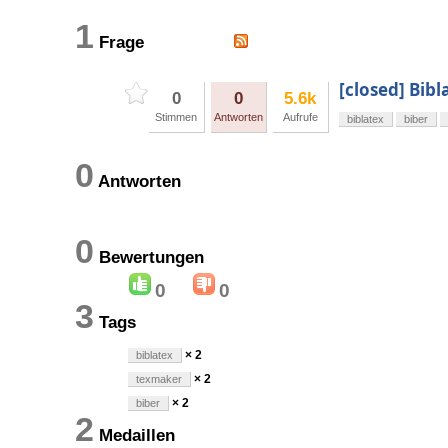
1
Frage
[closed] Bib
0
0
5.6k
Stimmen
Antworten
Aufrufe
biblatex
biber
0
Antworten
0
Bewertungen
0
0
3
Tags
× 2
biblatex
× 2
texmaker
× 2
biber
2
Medaillen