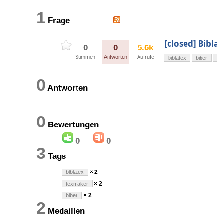
1
Frage
[closed] Bib
0
0
5.6k
Stimmen
Antworten
Aufrufe
biblatex
biber
0
Antworten
0
Bewertungen
0
0
3
Tags
× 2
biblatex
× 2
texmaker
× 2
biber
2
Medaillen