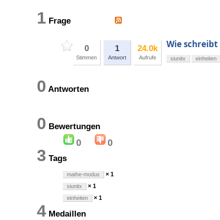
1
Frage
Wie schreibt
0
1
24.0k
Stimmen
Antwort
Aufrufe
siunitx
einheiten
0
Antworten
0
Bewertungen
0
0
3
Tags
× 1
mathe-modus
× 1
siunitx
× 1
einheiten
4
Medaillen