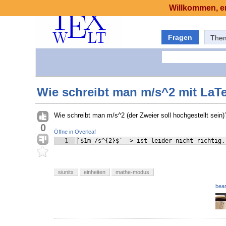
Willkommen, er
Fragen
The
Wie schreibt man m/s^2 mit LaT
Wie schreibt man m/s^2 (der Zweier soll hochgestellt sein)
0
Öffne in Overleaf
1
`$1m_/s^{2}$` -> ist leider nicht richtig.
siunitx
einheiten
mathe-modus
bear