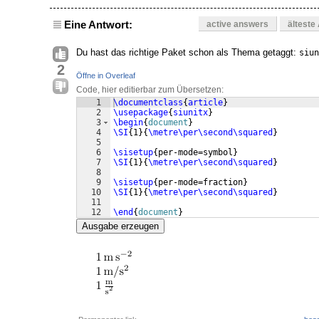
Eine Antwort:
active answers
älteste
Du hast das richtige Paket schon als Thema getaggt:
siun
2
Öffne in Overleaf
Code, hier editierbar zum Übersetzen:
1
\documentclass
{
article
}
2
\usepackage
{
siunitx
}
3
\begin
{
document
}
4
\SI
{
1
}
{
\metre\per\second\squared
}
5
6
\sisetup
{
per-mode=symbol
}
7
\SI
{
1
}
{
\metre\per\second\squared
}
8
9
\sisetup
{
per-mode=fraction
}
10
\SI
{
1
}
{
\metre\per\second\squared
}
11
12
\end
{
document
}
Ausgabe erzeugen