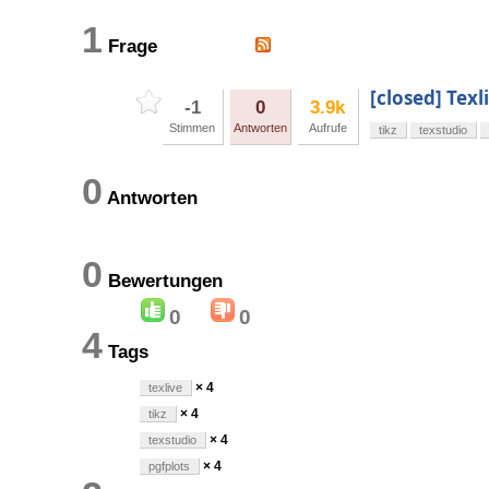
1
Frage
[closed] Texl
-1
0
3.9k
Stimmen
Antworten
Aufrufe
tikz
texstudio
0
Antworten
0
Bewertungen
0
0
4
Tags
× 4
texlive
× 4
tikz
× 4
texstudio
× 4
pgfplots