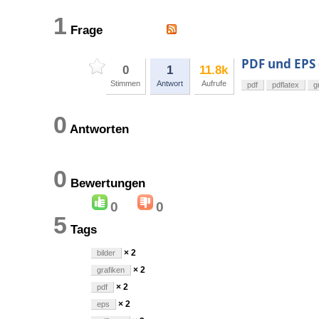
1
Frage
PDF und EPS 
0
1
11.8k
Stimmen
Antwort
Aufrufe
pdf
pdflatex
g
0
Antworten
0
Bewertungen
0
0
5
Tags
× 2
bilder
× 2
grafiken
× 2
pdf
× 2
eps