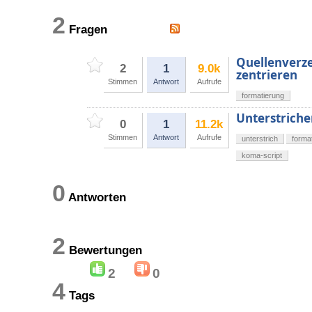
2
Fragen
Quellenverze
2
1
9.0k
zentrieren
Stimmen
Antwort
Aufrufe
formatierung
Unterstriche
0
1
11.2k
Stimmen
Antwort
Aufrufe
unterstrich
forma
koma-script
0
Antworten
2
Bewertungen
2
0
4
Tags