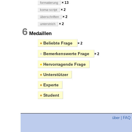
× 13
formatierung
× 2
koma-script
× 2
überschriften
× 2
unterstrich
6
Medaillen
●
Beliebte Frage
× 2
●
Bemerkenswerte Frage
× 2
●
Hervorragende Frage
●
Unterstützer
●
Experte
●
Student
über
|
FAQ