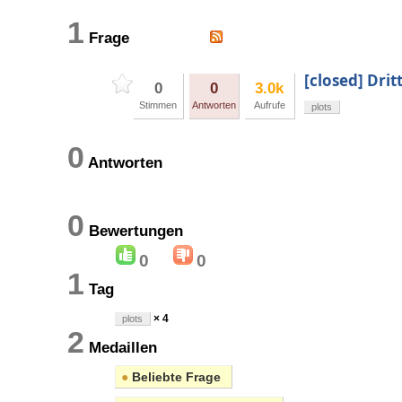
1
Frage
[closed] Dri
0
0
3.0k
Stimmen
Antworten
Aufrufe
plots
0
Antworten
0
Bewertungen
0
0
1
Tag
× 4
plots
2
Medaillen
●
Beliebte Frage