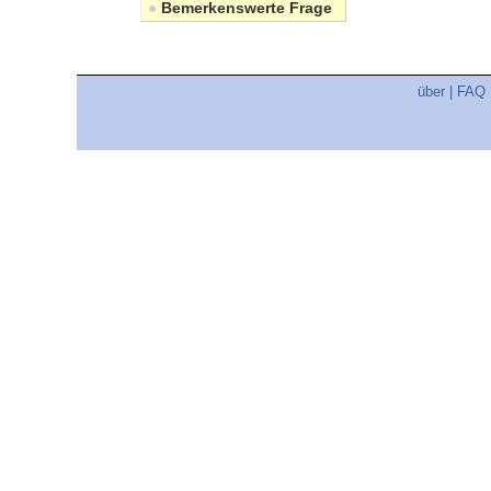
●
Bemerkenswerte Frage
über
|
FAQ