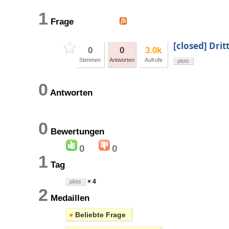
1
Frage
[closed] Dri
0
0
3.0k
Stimmen
Antworten
Aufrufe
plots
0
Antworten
0
Bewertungen
0
0
1
Tag
× 4
plots
2
Medaillen
●
Beliebte Frage