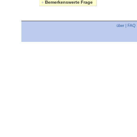
●
Bemerkenswerte Frage
über
|
FAQ