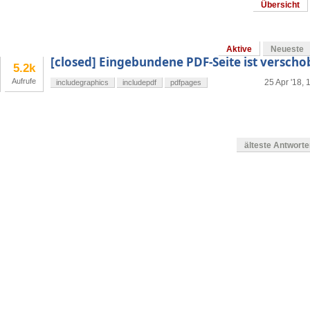
Übersicht
Aktive
Neueste
[closed] Eingebundene PDF-Seite ist versch
5.2k
Aufrufe
25 Apr '18, 
includegraphics
includepdf
pdfpages
älteste Antwort
en