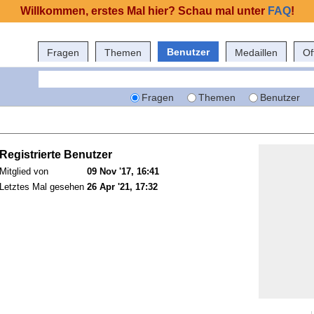
Willkommen, erstes Mal hier? Schau mal unter
FAQ
!
Benutzer
Fragen
Themen
Medaillen
Of
Fragen
Themen
Benutzer
Registrierte Benutzer
Mitglied von
09 Nov '17, 16:41
Letztes Mal gesehen
26 Apr '21, 17:32