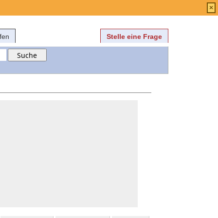
Anmelden
über
FAQ
×
fen
Stelle eine Frage