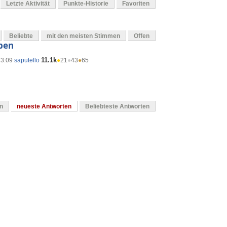
Letzte Aktivität
Punkte-Historie
Favoriten
Beliebte
mit den meisten Stimmen
Offen
oben
11.1k
13:09
saputello
●
21
●
43
●
65
en
neueste Antworten
Beliebteste Antworten