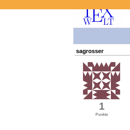
sagrosser
1
Punkte