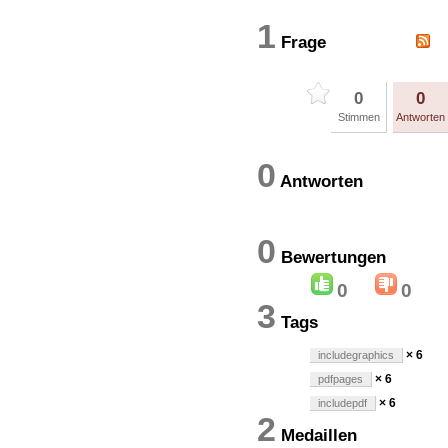
1
Frage
0
0
Stimmen
Antworten
0
Antworten
0
Bewertung
0
0
3
Tags
× 6
includegraphics
× 6
pdfpages
× 6
includepdf
2
Medaillen