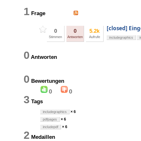
1
Frage
[closed] Ein
0
0
5.2k
Stimmen
Antworten
Aufrufe
includegraphics
i
0
Antworten
0
Bewertungen
0
0
3
Tags
× 6
includegraphics
× 6
pdfpages
× 6
includepdf
2
Medaillen