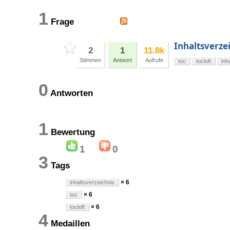
1
Frage
Inhaltsverzei
2
1
11.8k
Stimmen
Antwort
Aufrufe
toc
tocloft
inh
0
Antworten
1
Bewertung
1
0
3
Tags
× 6
inhaltsverzeichnis
× 6
toc
× 6
tocloft
4
Medaillen