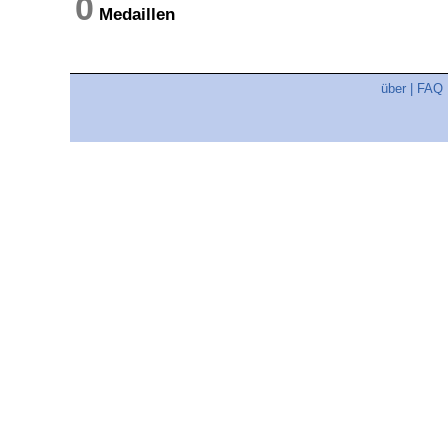
0
Medaillen
über
|
FAQ