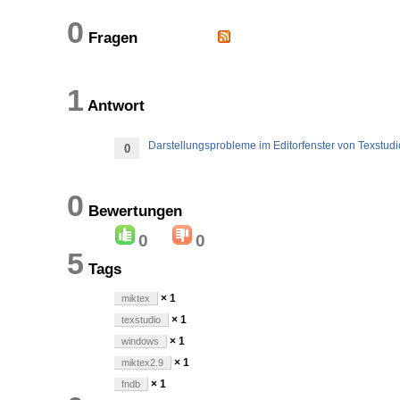
0
Fragen
1
Antwort
Darstellungsprobleme im Editorfenster von Texstu
0
0
Bewertungen
0
0
5
Tags
× 1
miktex
× 1
texstudio
× 1
windows
× 1
miktex2.9
× 1
fndb