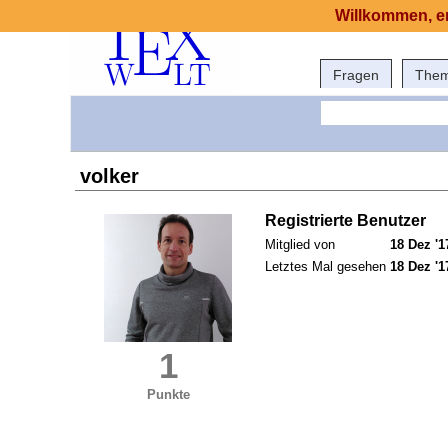
Willkommen, er
Fragen
The
volker
Registrierte Benutzer
Mitglied von
18 Dez '1
Letztes Mal gesehen
18 Dez '1
1
Punkte