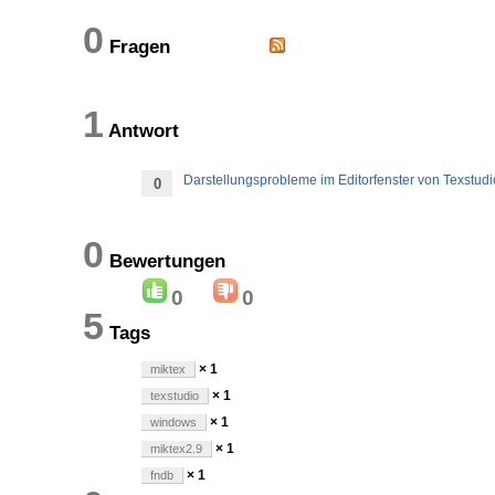
0
Fragen
1
Antwort
Darstellungsprobleme im Editorfenster von Texstu
0
0
Bewertungen
0
0
5
Tags
× 1
miktex
× 1
texstudio
× 1
windows
× 1
miktex2.9
× 1
fndb