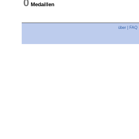
0
Medaillen
über
|
FAQ