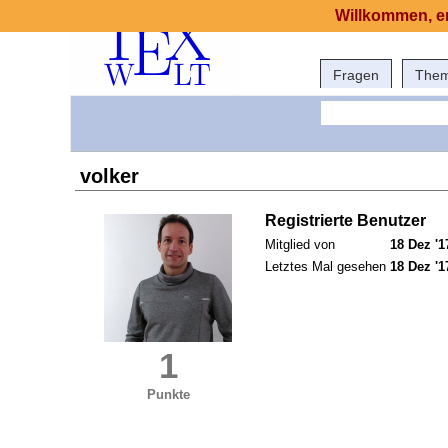
Willkommen, er
Fragen
The
volker
Registrierte Benutzer
Mitglied von
18 Dez '1
Letztes Mal gesehen
18 Dez '1
1
Punkte