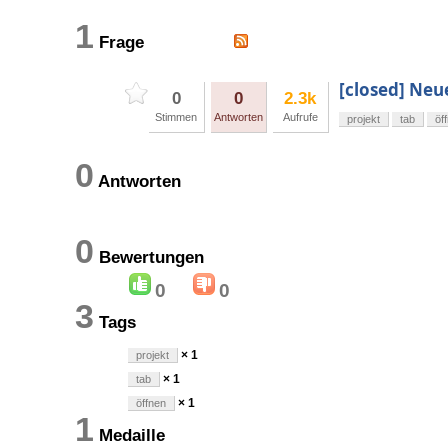
1
Frage
[closed] Neu
0
0
2.3k
Stimmen
Antworten
Aufrufe
projekt
tab
öf
0
Antworten
0
Bewertungen
0
0
3
Tags
× 1
projekt
× 1
tab
× 1
öffnen
1
Medaille