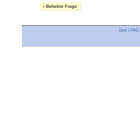
●
Beliebte Frage
über
|
FAQ