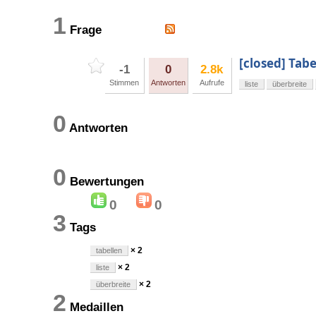
1
Frage
[closed] Tabe
-1
0
2.8k
Stimmen
Antworten
Aufrufe
liste
überbreite
0
Antworten
0
Bewertungen
0
0
3
Tags
× 2
tabellen
× 2
liste
× 2
überbreite
2
Medaillen