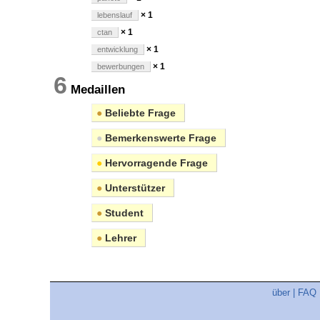
× 1
lebenslauf
× 1
ctan
× 1
entwicklung
× 1
bewerbungen
6
Medaillen
●
Beliebte Frage
●
Bemerkenswerte Frage
●
Hervorragende Frage
●
Unterstützer
●
Student
●
Lehrer
über
|
FAQ