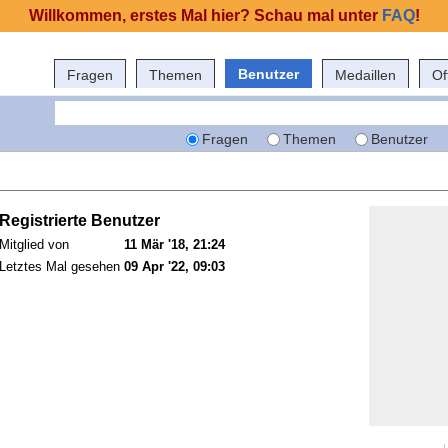
Willkommen, erstes Mal hier? Schau mal unter
FAQ
!
Benutzer
Fragen
Themen
Medaillen
Of
Fragen
Themen
Benutzer
Registrierte Benutzer
Mitglied von
11 Mär '18, 21:24
Letztes Mal gesehen
09 Apr '22, 09:03