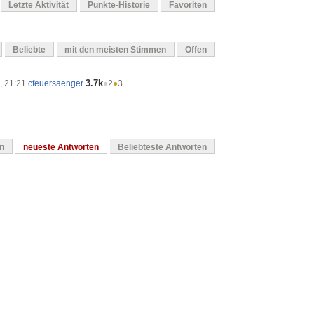
Letzte Aktivität
Punkte-Historie
Favoriten
Beliebte
mit den meisten Stimmen
Offen
3.7k
, 21:21
cfeuersaenger
●
2
●
3
en
neueste Antworten
Beliebteste Antworten