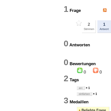
1
Frage
2
1
Stimmen
Antwort
0
Antworten
0
Bewertung
0
0
2
Tags
× 1
arc
× 1
einfärben
3
Medaillen
●
Beliebte Frage