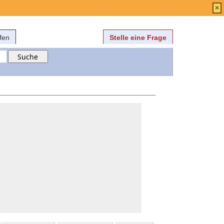
Anmelden
über
FAQ
×
fen
Stelle eine Frage