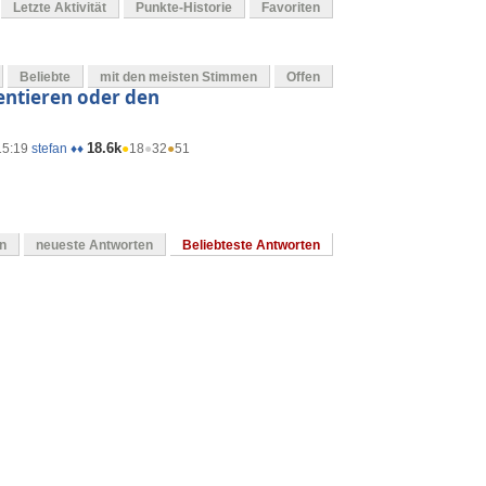
Letzte Aktivität
Punkte-Historie
Favoriten
Beliebte
mit den meisten Stimmen
Offen
entieren oder den
18.6k
15:19
stefan ♦♦
●
18
●
32
●
51
en
neueste Antworten
Beliebteste Antworten