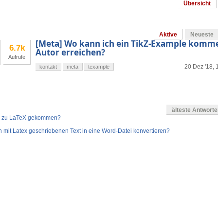
Übersicht
Aktive
Neueste
[Meta] Wo kann ich ein TikZ-Example komm
6.7k
Autor erreichen?
Aufrufe
20 Dez '18, 
kontakt
meta
texample
älteste Antwort
ihr zu LaTeX gekommen?
n mit Latex geschriebenen Text in eine Word-Datei konvertieren?
en