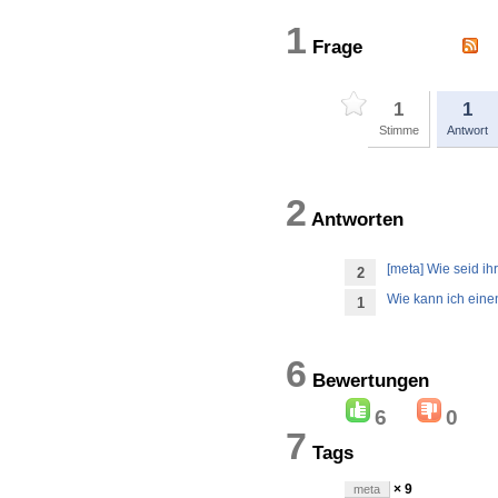
1
Frage
1
1
Stimme
Antwort
2
Antworten
[meta] Wie seid 
2
Wie kann ich eine
1
6
Bewertung
6
0
7
Tags
× 9
meta