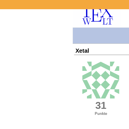
Xetal
31
Punkte