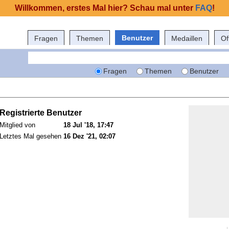
Willkommen, erstes Mal hier? Schau mal unter
FAQ
!
Benutzer
Fragen
Themen
Medaillen
Of
Fragen
Themen
Benutzer
Registrierte Benutzer
Mitglied von
18 Jul '18, 17:47
Letztes Mal gesehen
16 Dez '21, 02:07