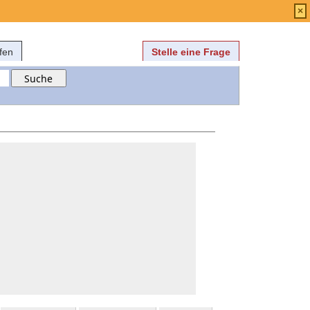
Anmelden
über
FAQ
×
fen
Stelle eine Frage