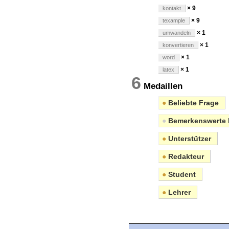
× 9
kontakt
× 9
texample
× 1
umwandeln
× 1
konvertieren
× 1
word
× 1
latex
6
Medaillen
●
Beliebte Frage
●
Bemerkenswerte 
●
Unterstützer
●
Redakteur
●
Student
●
Lehrer