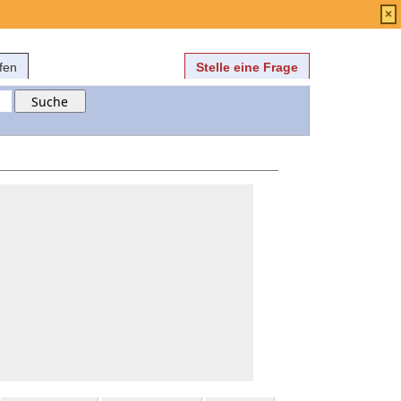
Anmelden
über
FAQ
×
fen
Stelle eine Frage