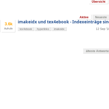
Übersicht
Aktive
Neueste
imakeidx und tex4ebook - Indexeinträge sin
3.6k
Aufrufe
12 Sep '1
tex4ebook
hyperlinks
imakeidx
älteste Antwort
en