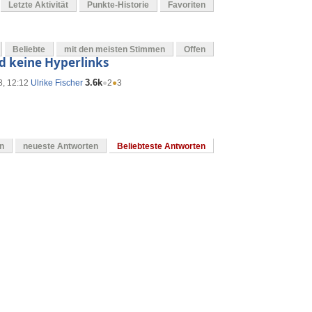
Letzte Aktivität
Punkte-Historie
Favoriten
Beliebte
mit den meisten Stimmen
Offen
d keine Hyperlinks
3.6k
8, 12:12
Ulrike Fischer
●
2
●
3
en
neueste Antworten
Beliebteste Antworten