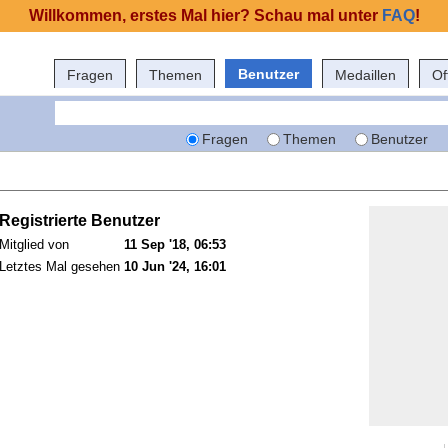
Willkommen, erstes Mal hier? Schau mal unter
FAQ
!
Benutzer
Fragen
Themen
Medaillen
Of
Fragen
Themen
Benutzer
Registrierte Benutzer
Mitglied von
11 Sep '18, 06:53
Letztes Mal gesehen
10 Jun '24, 16:01