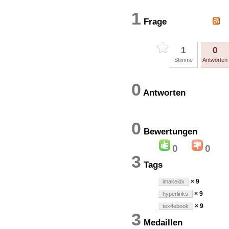
1
Frage
1
0
Stimme
Antworten
0
Antworten
0
Bewertung
0
0
3
Tags
× 9
imakeidx
× 9
hyperlinks
× 9
tex4ebook
3
Medaillen