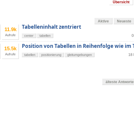
Übersicht
Aktive
Neueste
Tabelleninhalt zentriert
11.9k
Aufrufe
0
center
tabellen
Position von Tabellen in Reihenfolge wie im
15.5k
Aufrufe
18 
tabellen
positionierung
gleitumgebungen
älteste Antwort
g