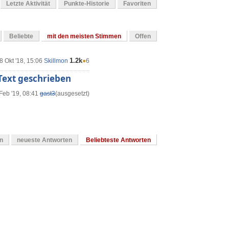
Letzte Aktivität
Punkte-Historie
Favoriten
Beliebte
mit den meisten Stimmen
Offen
1.2k
8 Okt '18, 15:06
Skillmon
●
6
 Text geschrieben
Feb '19, 08:41
gast3
(ausgesetzt)
en
neueste Antworten
Beliebteste Antworten