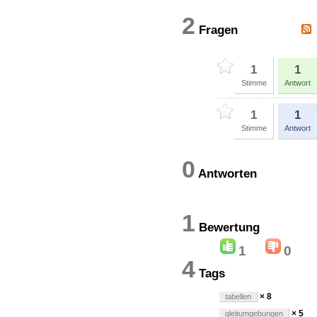
2
Fragen
1
1
Stimme
Antwort
1
1
Stimme
Antwort
0
Antworten
1
Bewertun
1
0
4
Tags
× 8
tabellen
× 5
gleitumgebungen