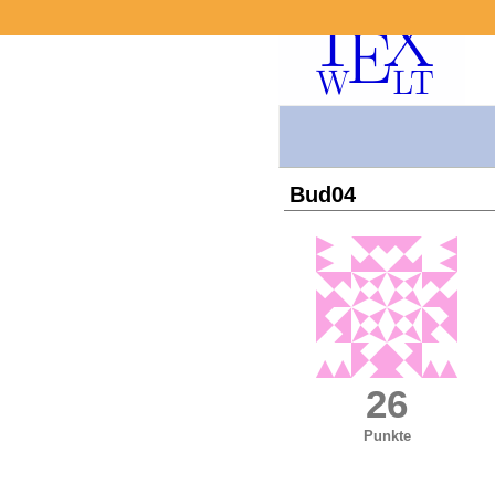
Bud04
26
Punkte