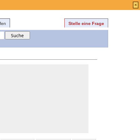
Anmelden
über
FAQ
×
fen
Stelle eine Frage