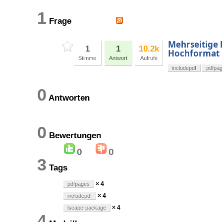
1
Frage
Mehrseitige 
1
1
10.2k
Hochformat
Stimme
Antwort
Aufrufe
includepdf
pdfpa
0
Antworten
0
Bewertungen
0
0
3
Tags
× 4
pdfpages
× 4
includepdf
× 4
lscape-package
4