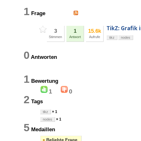
1
Frage
TikZ: Grafik 
3
1
15.6k
Stimmen
Antwort
Aufrufe
tikz
nodes
0
Antworten
1
Bewertung
1
0
2
Tags
× 1
tikz
× 1
nodes
5
Medaillen
●
Beliebte Frage