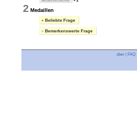
× 2
literaturverzeichnis
2
Medaillen
●
Beliebte Frage
●
Bemerkenswerte Frage
über
|
FAQ