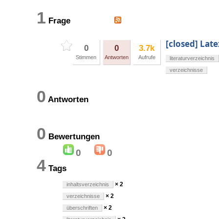
1
Frage
[closed] Lat
0
0
3.7k
Stimmen
Antworten
Aufrufe
literaturverzeichnis
verzeichnisse
0
Antworten
0
Bewertungen
0
0
4
Tags
× 2
inhaltsverzeichnis
× 2
verzeichnisse
× 2
überschriften