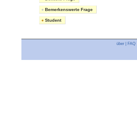
●
Bemerkenswerte Frage
●
Student
über
|
FAQ