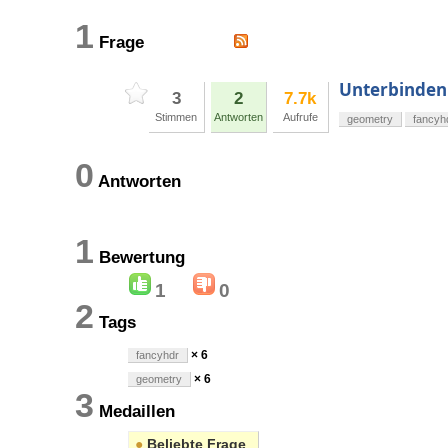
1
Frage
Unterbinden
3
2
7.7k
Stimmen
Antworten
Aufrufe
geometry
fancyh
0
Antworten
1
Bewertung
1
0
2
Tags
× 6
fancyhdr
× 6
geometry
3
Medaillen
●
Beliebte Frage