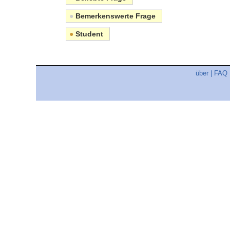
●
Bemerkenswerte Frage
●
Student
über
|
FAQ