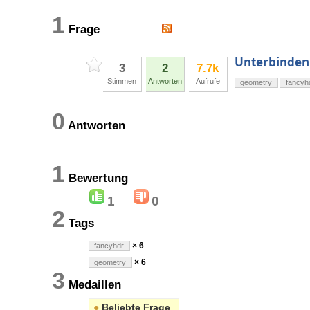
1
Frage
Unterbinden
3
2
7.7k
Stimmen
Antworten
Aufrufe
geometry
fancyh
0
Antworten
1
Bewertung
1
0
2
Tags
× 6
fancyhdr
× 6
geometry
3
Medaillen
●
Beliebte Frage