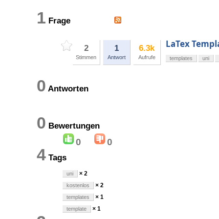
1
Frage
LaTex Templ
2
1
6.3k
Stimmen
Antwort
Aufrufe
templates
uni
0
Antworten
0
Bewertungen
0
0
4
Tags
× 2
uni
× 2
kostenlos
× 1
templates
× 1
template