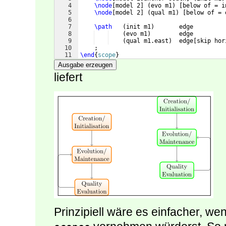
4
\node
[
model 2
]
(
evo m1
)
[
below of = i
5
\node
[
model 2
]
(
qual m1
)
[
below of = 
6
7
\path
(
init m1
)
       edge         
8
(
evo m1
)
        edge         
9
(
qual m1.east
)
  edge
[
skip hor
10
    ;
11
\end
{
scope
}
Ausgabe erzeugen
liefert
Prinzipiell wäre es einfacher, we