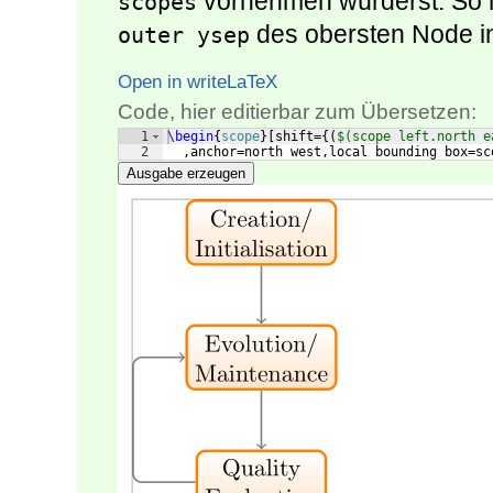
vornehmen würderst. So 
scopes
des obersten Node 
outer ysep
Open in writeLaTeX
Code, hier editierbar zum Übersetzen:
1
\begin
{
scope
}
[
shift=
{(
$(scope left.north e
2
  ,anchor=north west,local bounding box=sc
Ausgabe erzeugen