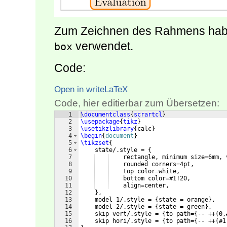
Zum Zeichnen des Rahmens hab
verwendet.
box
Code:
Open in writeLaTeX
Code, hier editierbar zum Übersetzen:
1
\documentclass
{
scrartcl
}
2
\usepackage
{
tikz
}
3
\usetikzlibrary
{
calc
}
4
\begin
{
document
}
5
\tikzset
{
6
    state/.style = 
{
7
    rectangle, minimum size=6mm, 
8
    rounded corners=4pt, 
9
    top color=white,
10
    bottom color=#1!20, 
11
    align=center,
12
}
,
13
    model 1/.style = 
{
state = orange
}
,
14
    model 2/.style = 
{
state = green
}
,
15
    skip vert/.style = 
{
to path=
{
-- ++
(
0,
16
    skip hori/.style = 
{
to path=
{
-- ++
(
#1