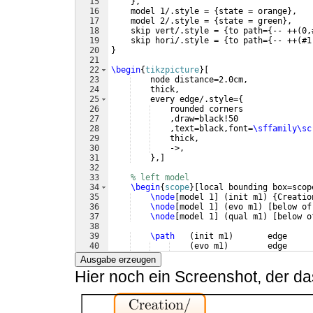
15
}
,
16
    model 1/.style = 
{
state = orange
}
,
17
    model 2/.style = 
{
state = green
}
,
18
    skip vert/.style = 
{
to path=
{
-- ++
(
0,
19
    skip hori/.style = 
{
to path=
{
-- ++
(
#1
20
}
21
22
\begin
{
tikzpicture
}
[
23
    node distance=2.0cm,
24
    thick,
25
    every edge/.style=
{
26
    rounded corners
27
    ,draw=black!50
28
    ,text=black,font=
\sffamily\sc
29
    thick,
30
    ->,
31
}
,
]
32
33
% left model
34
\begin
{
scope
}
[
local bounding box=scop
35
\node
[
model 1
]
(
init m1
)
{
Creatio
36
\node
[
model 1
]
(
evo m1
)
[
below of
37
\node
[
model 1
]
(
qual m1
)
[
below o
38
39
\path
(
init m1
)
       edge     
40
(
evo m1
)
        edge     
41
(
qual m1.west
)
  edge
[
skip
Ausgabe erzeugen
Hier noch ein Screenshot, der da