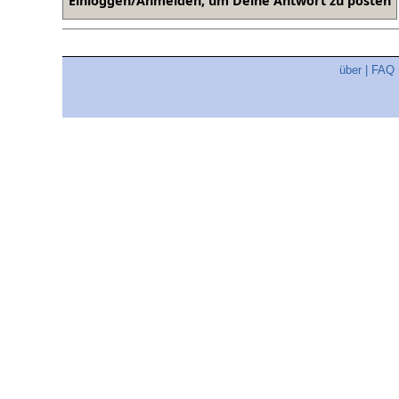
über
|
FAQ