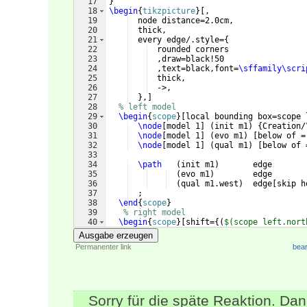
17
}
18
\begin
{
tikzpicture
}
[
,
19
  node distance=2.0cm,
20
  thick,
21
  every edge/.style=
{
22
  rounded corners
23
  ,draw=black!50
24
  ,text=black,font=
\sffamily\scri
25
  thick,
26
  ->,
27
}
,
]
28
% left model
29
\begin
{
scope
}
[
local bounding box=scope 
30
\node
[
model 1
]
(
init m1
)
{
Creation/
31
\node
[
model 1
]
(
evo m1
)
[
below of =
32
\node
[
model 1
]
(
qual m1
)
[
below of 
33
34
\path
(
init m1
)
       edge       
35
(
evo m1
)
        edge       
36
(
qual m1.west
)
  edge
[
skip h
37
  ;
38
\end
{
scope
}
39
% right model
40
\begin
{
scope
}
[
shift=
{(
$(scope left.nort
41
    ,anchor=north west,local bounding box
Ausgabe erzeugen
Permanenter link
bear
Sorry für die späte Reaktion. Da