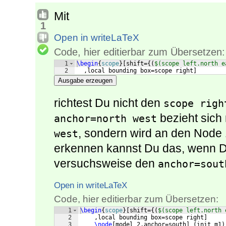
Mit
1
Open in writeLaTeX
Code, hier editierbar zum Übersetzen:
1
\begin
{
scope
}
[
shift=
{(
$(scope left.north e
2
  ,local bounding box=scope right
]
Ausgabe erzeugen
richtest Du nicht den
scope righ
bezieht sich 
anchor=north west
, sondern wird an den Node
west
erkennen kannst Du das, wenn
versuchsweise den
anchor=sout
Open in writeLaTeX
Code, hier editierbar zum Übersetzen:
1
\begin
{
scope
}
[
shift=
{(
$(scope left.north 
2
    ,local bounding box=scope right
]
3
\node
[
model 2,anchor=south
]
(
init m1
)