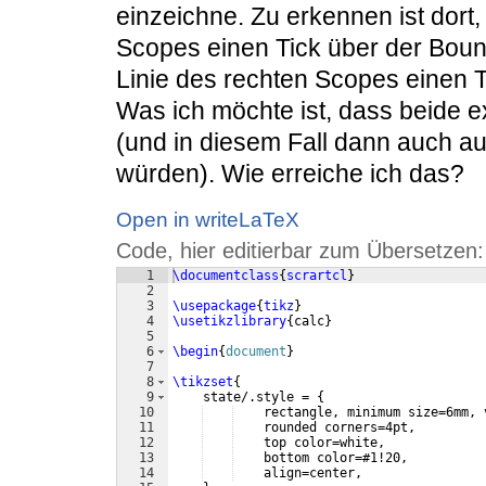
einzeichne. Zu erkennen ist dort,
Scopes einen Tick über der Boun
Linie des rechten Scopes einen T
Was ich möchte ist, dass beide 
(und in diesem Fall dann auch a
würden). Wie erreiche ich das?
Open in writeLaTeX
Code, hier editierbar zum Übersetzen:
1
\documentclass
{
scrartcl
}
2
3
\usepackage
{
tikz
}
4
\usetikzlibrary
{
calc
}
5
6
\begin
{
document
}
7
8
\tikzset
{
9
    state/.style = 
{
10
    rectangle, minimum size=6mm, 
11
    rounded corners=4pt, 
12
    top color=white,
13
    bottom color=#1!20, 
14
    align=center,