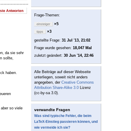
este Antworten
Frage-Themen:
×5
einsteiger
×3
tipps
gestellte Frage:
31 Jul '13, 21:02
Frage wurde gesehen:
18,047 Mal
n, da sie sehr
zuletzt geändert:
30 Jun '14, 22:46
 sollte,
Alle Beiträge auf dieser Webseite
ick haben.
unterliegen, soweit nicht anders
angegeben, der
Creative Commons
Attribution Share-Alike 3.0
Lizenz
(cc-by-sa 3.0).
eueren
aber so viele
verwandte Fragen
Was sind typische Fehler, die beim
LaTeX-Einstieg passieren können, und
wie vermeide ich sie?