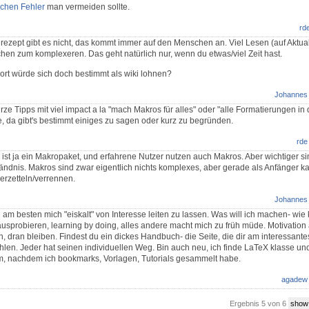
schen Fehler
man vermeiden sollte.
rd
rezept gibt es nicht, das kommt immer auf den Menschen an. Viel Lesen (auf Aktual
hen zum komplexeren. Das geht natürlich nur, wenn du etwas/viel Zeit hast.
ort würde sich doch bestimmt als wiki lohnen?
Johannes
ze Tipps mit viel impact a la "mach Makros für alles" oder "alle Formatierungen in
e, da gibt's bestimmt einiges zu sagen oder kurz zu begründen.
rde
ist ja ein Makropaket, und erfahrene Nutzer nutzen auch Makros. Aber wichtiger s
ändnis. Makros sind zwar eigentlich nichts komplexes, aber gerade als Anfänger k
erzetteln/verrennen.
Johannes
d am besten mich "eiskalt" von Interesse leiten zu lassen. Was will ich machen- wie 
ausprobieren, learning by doing, alles andere macht mich zu früh müde. Motivatio
, dran bleiben. Findest du ein dickes Handbuch- die Seite, die dir am interessante
hlen. Jeder hat seinen individuellen Weg. Bin auch neu, ich finde LaTeX klasse un
rm, nachdem ich bookmarks, Vorlagen, Tutorials gesammelt habe.
agadew
Ergebnis 5 von 6
show