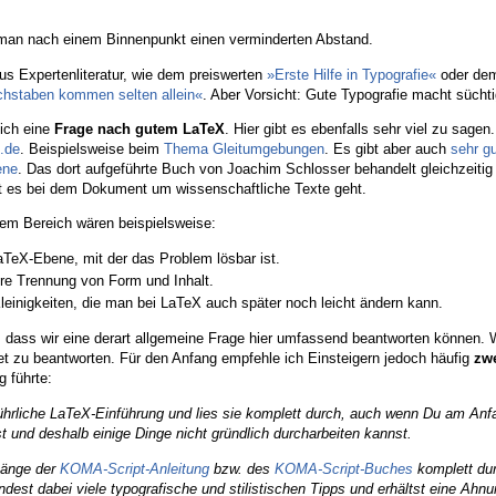
man nach einem Binnenpunkt einen verminderten Abstand.
us Expertenliteratur, wie dem preiswerten
»Erste Hilfe in Typografie«
oder dem
hstaben kommen selten allein«
. Aber Vorsicht: Gute Typografie macht süchti
lich eine
Frage nach gutem LaTeX
. Hier gibt es ebenfalls sehr viel zu sagen.
t.de
. Beispielsweise beim
Thema Gleitumgebungen
. Es gibt aber auch
sehr gu
ene
. Das dort aufgeführte Buch von Joachim Schlosser behandelt gleichzeitig
it es bei dem Dokument um wissenschaftliche Texte geht.
em Bereich wären beispielsweise:
TeX-Ebene, mit der das Problem lösbar ist.
e Trennung von Form und Inhalt.
 Kleinigkeiten, die man bei LaTeX auch später noch leicht ändern kann.
, dass wir eine derart allgemeine Frage hier umfassend beantworten können. W
ret zu beantworten. Für den Anfang empfehle ich Einsteigern jedoch häufig
zw
 führte:
ührliche LaTeX-Einführung und lies sie komplett durch, auch wenn Du am Anfa
st und deshalb einige Dinge nicht gründlich durcharbeiten kannst.
nhänge der
KOMA-Script-Anleitung
bzw. des
KOMA-Script-Buches
komplett du
 findest dabei viele typografische und stilistischen Tipps und erhältst eine Ah