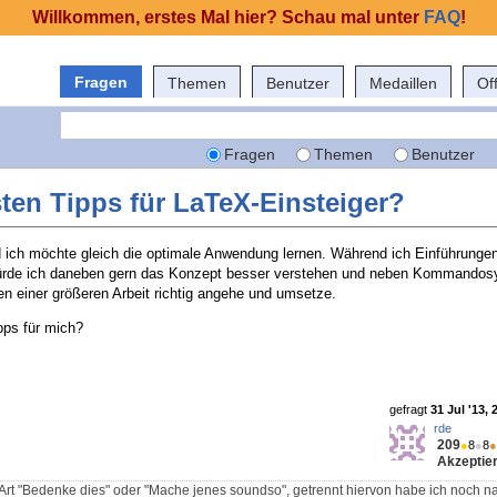
Willkommen, erstes Mal hier? Schau mal unter
FAQ
!
Fragen
Themen
Benutzer
Medaillen
Of
Fragen
Themen
Benutzer
ten Tipps für LaTeX-Einsteiger?
d ich möchte gleich die optimale Anwendung lernen. Während ich Einführungen
 würde ich daneben gern das Konzept besser verstehen und neben Kommandos
en einer größeren Arbeit richtig angehe und umsetze.
pps für mich?
gefragt
31 Jul '13, 
rde
209
●
8
●
8
●
Akzeptier
 Art "Bedenke dies" oder "Mache jenes soundso", getrennt hiervon habe ich noch na