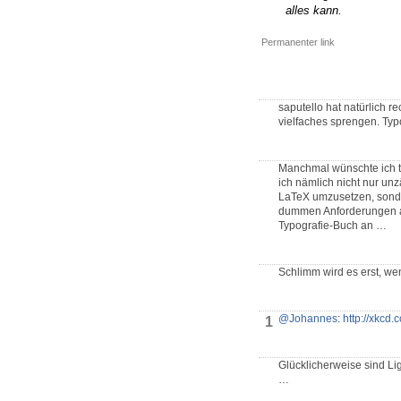
alles kann.
Permanenter link
saputello hat natürlich 
vielfaches sprengen. Typ
Manchmal wünschte ich tat
ich nämlich nicht nur un
LaTeX umzusetzen, sond
dummen Anforderungen a
Typografie-Buch an …
Schlimm wird es erst, w
@Johannes
:
http://xkcd
1
Glücklicherweise sind Lig
…