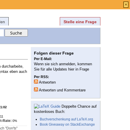
Anmelden
über
FAQ
×
fen
Stelle eine Frage
Folgen dieser Frage
Per E-Mail:
Wenn sie sich anmelden, kommen
 durcharbeite,
Sie für alle Updates hier in Frage
yntax eben auch
Per RSS:
Antworten
Antworten und Kommentare
Doppelte Chance auf
21:02
kostenloses Buch:
11
Buchverschenkung auf LaTeX.org
t-Rate:
0%
Book Giveaway on StackExchange
ch "Don'ts"