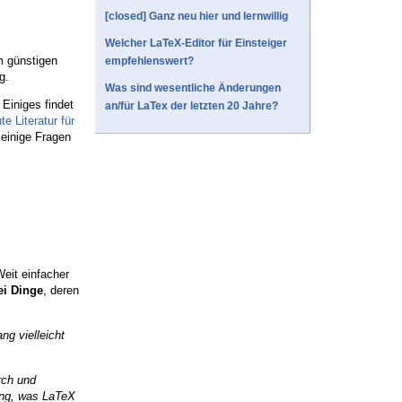
[closed] Ganz neu hier und lernwillig
Welcher LaTeX-Editor für Einsteiger
 günstigen
empfehlenswert?
g.
Was sind wesentliche Änderungen
 Einiges findet
an/für LaTex der letzten 20 Jahre?
te Literatur für
 einige Fragen
eit einfacher
ei Dinge
, deren
ng vielleicht
rch und
nung, was LaTeX