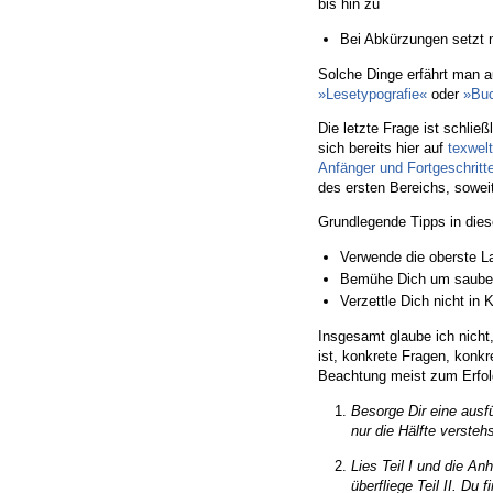
bis hin zu
Bei Abkürzungen setzt 
Solche Dinge erfährt man a
»Lesetypografie«
oder
»Buc
Die letzte Frage ist schließ
sich bereits hier auf
texwel
Anfänger und Fortgeschritt
des ersten Bereichs, sowe
Grundlegende Tipps in dies
Verwende die oberste La
Bemühe Dich um sauber
Verzettle Dich nicht in
Insgesamt glaube ich nicht
ist, konkrete Fragen, konk
Beachtung meist zum Erfolg
Besorge Dir eine ausf
nur die Hälfte versteh
Lies Teil I und die A
überfliege Teil II. Du