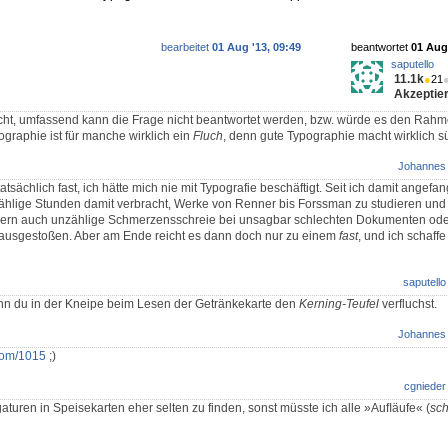
bearbeitet
01 Aug '13, 09:49
beantwortet
01 Aug 
saputello
11.1k
●
21
Akzeptier
recht, umfassend kann die Frage nicht beantwortet werden, bzw. würde es den Rah
ographie ist für manche wirklich ein
Fluch
, denn gute Typographie macht wirklich sü
Johannes
sächlich fast, ich hätte mich nie mit Typografie beschäftigt. Seit ich damit angef
zählige Stunden damit verbracht, Werke von Renner bis Forssman zu studieren und
ern auch unzählige Schmerzensschreie bei unsagbar schlechten Dokumenten ode
usgestoßen. Aber am Ende reicht es dann doch nur zu einem
fast
, und ich schaff
saputello
enn du in der Kneipe beim Lesen der Getränkekarte den
Kerning-Teufel
verfluchst.
Johannes
.com/1015
;)
cgnieder
aturen in Speisekarten eher selten zu finden, sonst müsste ich alle »Auﬂäufe« (
sc