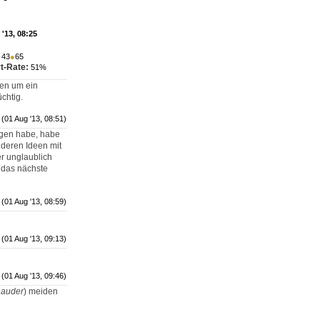
'13, 08:25
●
43
●
65
t-Rate:
51%
men um ein
chtig.
(01 Aug '13, 08:51)
angen habe, habe
 deren Ideen mit
r unglaublich
e das nächste
(01 Aug '13, 08:59)
(01 Aug '13, 09:13)
(01 Aug '13, 09:46)
hauder
) meiden