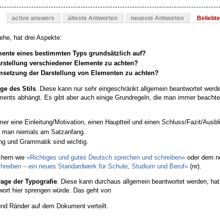
active answers
älteste Antworten
neueste Antworten
Beliebt
tehe, hat drei Aspekte:
nte eines bestimmten Typs grundsätzlich auf?
arstellung verschiedener Elemente zu achten?
Umsetzung der Darstellung von Elementen zu achten?
ge des Stils
. Diese kann nur sehr eingeschränkt allgemein beantwortet werde
ments abhängt. Es gibt aber auch einige Grundregeln, die man immer beachten
er eine Einleitung/Motivation, einen Hauptteil und einen Schluss/Fazit/Ausbl
 man niemals am Satzanfang.
ng und Grammatik sind wichtig.
chern wie
»Richtiges und gutes Deutsch sprechen und schreiben«
oder dem n
 schreiben – ein neues Standardwerk für Schule, Studium und Beruf«
(nr).
rage der Typografie
. Diese kann durchaus allgemein beantwortet werden, hat 
wort hier sprengen würde. Das geht von
nd Ränder auf dem Dokument verteilt.