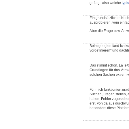
gefragt, also welche
typi
Ein grundsätzliches Koch
ausprobieren, vom einfac
Aber die Frage bzw. Antw
Beim googlen fand ich kur
vordefinieren" und dacht
Das stimmt schon. LaTeX 
Grundlagen für das Verst
solchen Sachen extrem v
Für mich funktioniert gra
Suchen, Fragen stellen, 
halten, Fehler zugestehen
erst, von da aus durchwü
besonders diese Plattfo