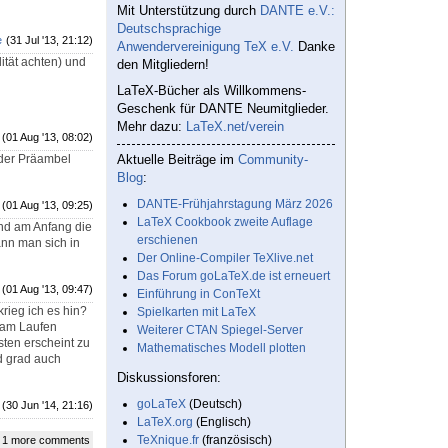
Mit Unterstützung durch
DANTE e.V.:
Deutschsprachige
e
(31 Jul '13, 21:12)
Anwendervereinigung TeX e.V.
Danke
ität achten) und
den Mitgliedern!
LaTeX-Bücher als Willkommens-
Geschenk für DANTE Neumitglieder.
Mehr dazu:
LaTeX.net/verein
(01 Aug '13, 08:02)
 der Präambel
Aktuelle Beiträge im
Community-
Blog
:
DANTE-Frühjahrstagung März 2026
(01 Aug '13, 09:25)
LaTeX Cookbook zweite Auflage
ind am Anfang die
erschienen
ann man sich in
Der Online-Compiler TeXlive.net
Das Forum goLaTeX.de ist erneuert
(01 Aug '13, 09:47)
Einführung in ConTeXt
krieg ich es hin?
Spielkarten mit LaTeX
n am Laufen
Weiterer CTAN Spiegel-Server
sten erscheint zu
Mathematisches Modell plotten
d grad auch
Diskussionsforen:
goLaTeX
(Deutsch)
(30 Jun '14, 21:16)
LaTeX.org
(Englisch)
TeXnique.fr
(französisch)
 1 more comments