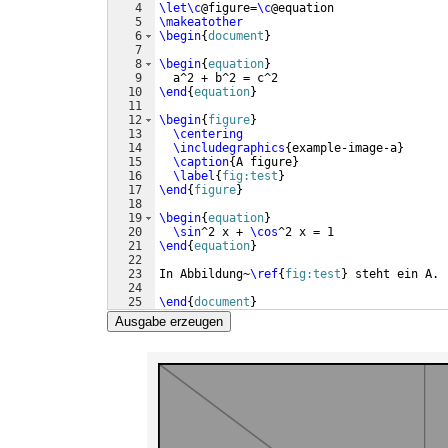
4
\let\c
@figure=
\c
@equation
5
\makeatother
6
\begin
{
document
}
7
8
\begin
{
equation
}
9
  a^2 + b^2 = c^2
10
\end
{
equation
}
11
12
\begin
{
figure
}
13
\centering
14
\includegraphics
{
example-image-a
}
15
\caption
{
A figure
}
16
\label
{
fig:test
}
17
\end
{
figure
}
18
19
\begin
{
equation
}
20
\sin
^2 x + 
\cos
^2 x = 1
21
\end
{
equation
}
22
23
In Abbildung~
\ref
{
fig:test
}
 steht ein A.
24
25
\end
{
document
}
Ausgabe erzeugen