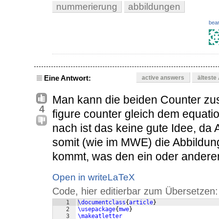
nummerierung
abbildungen
bear
Eine Antwort:
active answers
älteste
Man kann die beiden Counter z
4
figure counter gleich dem equati
nach ist das keine gute Idee, da
somit (wie im MWE) die Abbildun
kommt, was den ein oder anderen
Open in writeLaTeX
Code, hier editierbar zum Übersetzen:
1
\documentclass
{
article
}
2
\usepackage
{
mwe
}
3
\makeatletter