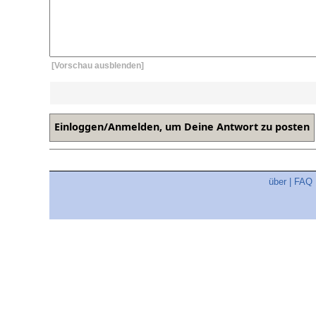
[Vorschau ausblenden]
über
|
FAQ