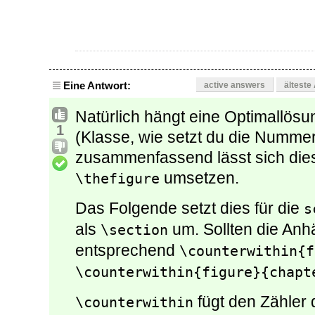
Eine Antwort:
active answers
älteste
Natürlich hängt eine Optimallös
1
(Klasse, wie setzt du die Numme
zusammenfassend lässt sich die
umsetzen.
\thefigure
Das Folgende setzt dies für die
s
als
um. Sollten die An
\section
entsprechend
\counterwithin{f
\counterwithin{figure}{chapt
fügt den Zähler
\counterwithin