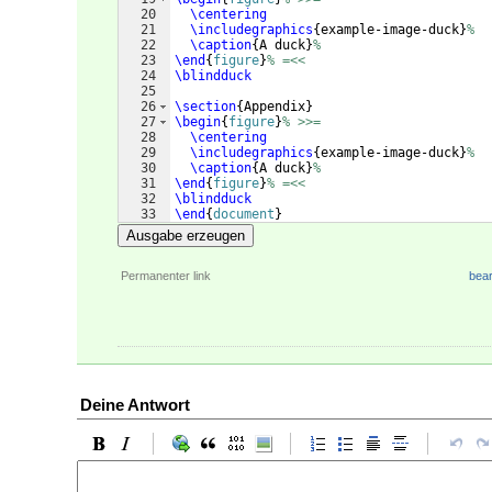
20
\centering
21
\includegraphics
{
example-image-duck
}
%
22
\caption
{
A duck
}
%
23
\end
{
figure
}
% =<<
24
\blindduck
25
26
\section
{
Appendix
}
27
\begin
{
figure
}
% >>=
28
\centering
29
\includegraphics
{
example-image-duck
}
%
30
\caption
{
A duck
}
%
31
\end
{
figure
}
% =<<
32
\blindduck
33
\end
{
document
}
Ausgabe erzeugen
Permanenter link
bear
Deine Antwort