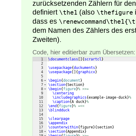
zurücksetzenden Zählern für den
definiert
(also
\the1
\thefigure
dass es
\renewcommand\the1{\t
dem Namen des Zählers des ers
Zweiten).
Code, hier editierbar zum Übersetzen:
1
\documentclass
[
]
{
scrartcl
}
2
3
\usepackage
{
duckuments
}
4
\usepackage
[
]
{
graphicx
}
5
6
\begin
{
document
}
7
\section
{
Section
}
8
\begin
{
figure
}
% >>=
9
\centering
10
\includegraphics
{
example-image-duck
}
%
11
\caption
{
A duck
}
%
12
\end
{
figure
}
% =<<
13
\blindduck
14
15
\clearpage
16
\appendix
17
\counterwithin
{
figure
}
{
section
}
18
\section
{
Appendix
}
19
\begin
{
figure
}
% >>=