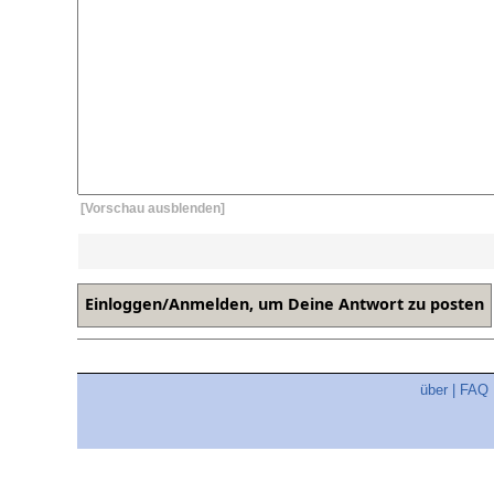
[Vorschau ausblenden]
über
|
FAQ