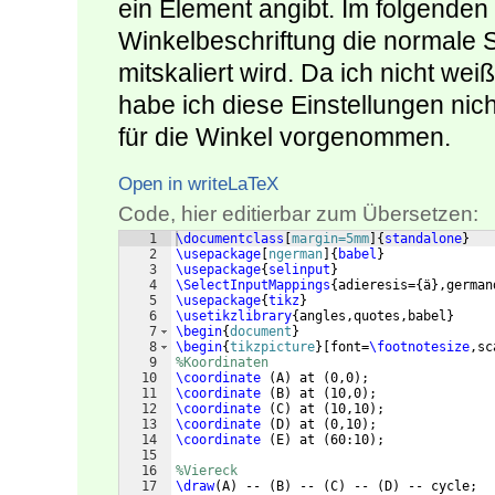
ein Element angibt. Im folgenden B
Winkelbeschriftung die normale S
mitskaliert wird. Da ich nicht wei
habe ich diese Einstellungen nich
für die Winkel vorgenommen.
Open in writeLaTeX
Code, hier editierbar zum Übersetzen:
1
\documentclass
[
margin=5mm
]
{
standalone
}
2
\usepackage
[
ngerman
]
{
babel
}
3
\usepackage
{
selinput
}
4
\SelectInputMappings
{
adieresis=
{
ä
}
,german
5
\usepackage
{
tikz
}
6
\usetikzlibrary
{
angles,quotes,babel
}
7
\begin
{
document
}
8
\begin
{
tikzpicture
}
[
font=
\footnotesize
,sc
9
%Koordinaten
10
\coordinate
(
A
)
 at 
(
0,0
)
;
11
\coordinate
(
B
)
 at 
(
10,0
)
;
12
\coordinate
(
C
)
 at 
(
10,10
)
;
13
\coordinate
(
D
)
 at 
(
0,10
)
;
14
\coordinate
(
E
)
 at 
(
60:10
)
;
15
16
%Viereck
17
\draw
(
A
)
 -- 
(
B
)
 -- 
(
C
)
 -- 
(
D
)
 -- cycle;