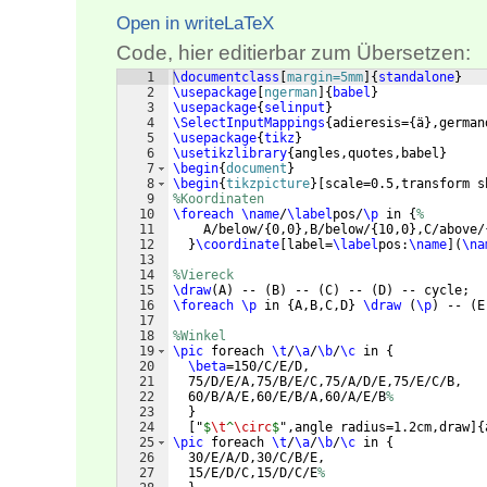
Open in writeLaTeX
Code, hier editierbar zum Übersetzen:
1
\documentclass
[
margin=5mm
]
{
standalone
}
2
\usepackage
[
ngerman
]
{
babel
}
3
\usepackage
{
selinput
}
4
\SelectInputMappings
{
adieresis=
{
ä
}
,german
5
\usepackage
{
tikz
}
6
\usetikzlibrary
{
angles,quotes,babel
}
7
\begin
{
document
}
8
\begin
{
tikzpicture
}
[
scale=0.5,transform s
9
%Koordinaten
10
\foreach
\name
/
\label
pos/
\p
 in 
{
%
11
    A/below/
{
0,0
}
,B/below/
{
10,0
}
,C/above/
12
}
\coordinate
[
label=
\label
pos:
\name
]
(
\na
13
14
%Viereck
15
\draw
(
A
)
 -- 
(
B
)
 -- 
(
C
)
 -- 
(
D
)
 -- cycle;
16
\foreach
\p
 in 
{
A,B,C,D
}
\draw
(
\p
)
 -- 
(
E
17
18
%Winkel
19
\pic
 foreach 
\t
/
\a
/
\b
/
\c
 in 
{
20
\beta
=150/C/E/D,
21
  75/D/E/A,75/B/E/C,75/A/D/E,75/E/C/B,
22
  60/B/A/E,60/E/B/A,60/A/E/B
%
23
}
24
[
"
$
\t
^
\circ
$
",angle radius=1.2cm,draw
]
{
25
\pic
 foreach 
\t
/
\a
/
\b
/
\c
 in 
{
26
  30/E/A/D,30/C/B/E,
27
  15/E/D/C,15/D/C/E
%