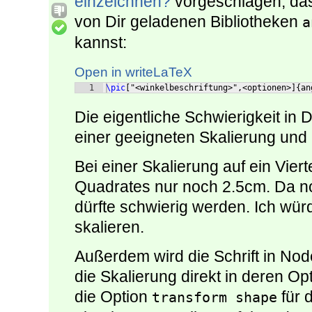
einzeichnen?
vorgeschlagen, dass
von Dir geladenen Bibliotheken
a
kannst:
Open in writeLaTeX
1
\pic
[
"<winkelbeschriftung>",<optionen>
]
{
an
Die eigentliche Schwierigkeit in 
einer geeigneten Skalierung und 
Bei einer Skalierung auf ein Viert
Quadrates nur noch 2.5cm. Da no
dürfte schwierig werden. Ich würd
skalieren.
Außerdem wird die Schrift in Nod
die Skalierung direkt in deren 
die Option
für 
transform shape