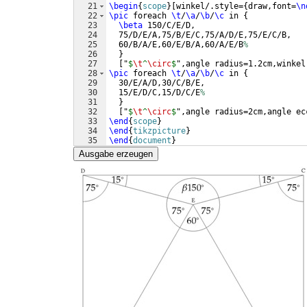
21
\begin
{
scope
}
[
winkel/.style=
{
draw,font=
\n
22
\pic
 foreach 
\t
/
\a
/
\b
/
\c
 in 
{
23
\beta
 150/C/E/D,
24
  75/D/E/A,75/B/E/C,75/A/D/E,75/E/C/B,
25
  60/B/A/E,60/E/B/A,60/A/E/B
%
26
}
27
[
"
$
\t
^
\circ
$
",angle radius=1.2cm,winkel
28
\pic
 foreach 
\t
/
\a
/
\b
/
\c
 in 
{
29
  30/E/A/D,30/C/B/E,
30
  15/E/D/C,15/D/C/E
%
31
}
32
[
"
$
\t
^
\circ
$
",angle radius=2cm,angle ec
33
\end
{
scope
}
34
\end
{
tikzpicture
}
35
\end
{
document
}
Ausgabe erzeugen