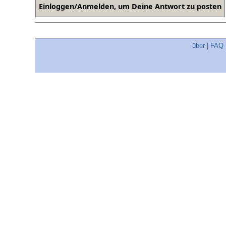
über
|
FAQ