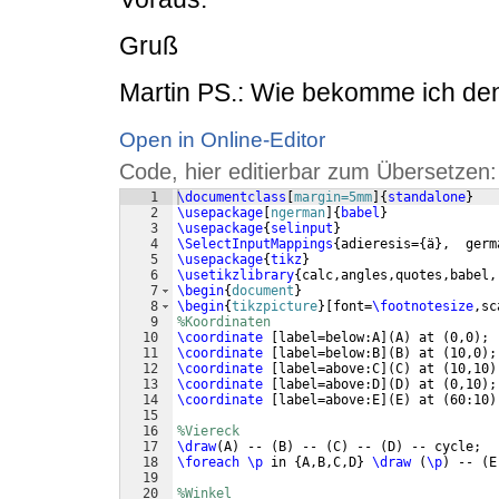
Gruß
Martin PS.: Wie bekomme ich den
Open in Online-Editor
Code, hier editierbar zum Übersetzen:
1
\documentclass
[
margin=5mm
]
{
standalone
}
2
\usepackage
[
ngerman
]
{
babel
}
3
\usepackage
{
selinput
}
4
\SelectInputMappings
{
adieresis=
{
ä
}
,  germ
5
\usepackage
{
tikz
}
6
\usetikzlibrary
{
calc,angles,quotes,babel,
7
\begin
{
document
}
8
\begin
{
tikzpicture
}
[
font=
\footnotesize
,sc
9
%Koordinaten
10
\coordinate
[
label=below:A
]
(
A
)
 at 
(
0,0
)
;
11
\coordinate
[
label=below:B
]
(
B
)
 at 
(
10,0
)
;
12
\coordinate
[
label=above:C
]
(
C
)
 at 
(
10,10
)
13
\coordinate
[
label=above:D
]
(
D
)
 at 
(
0,10
)
;
14
\coordinate
[
label=above:E
]
(
E
)
 at 
(
60:10
)
15
16
%Viereck
17
\draw
(
A
)
 -- 
(
B
)
 -- 
(
C
)
 -- 
(
D
)
 -- cycle;
18
\foreach
\p
 in 
{
A,B,C,D
}
\draw
(
\p
)
 -- 
(
E
19
20
%Winkel