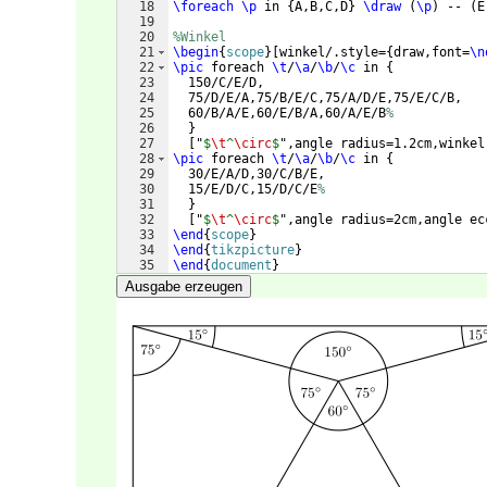
18
\foreach
\p
 in 
{
A,B,C,D
}
\draw
(
\p
)
 -- 
(
E
19
20
%Winkel
21
\begin
{
scope
}
[
winkel/.style=
{
draw,font=
\n
22
\pic
 foreach 
\t
/
\a
/
\b
/
\c
 in 
{
23
  150/C/E/D,
24
  75/D/E/A,75/B/E/C,75/A/D/E,75/E/C/B,
25
  60/B/A/E,60/E/B/A,60/A/E/B
%
26
}
27
[
"
$
\t
^
\circ
$
",angle radius=1.2cm,winkel
28
\pic
 foreach 
\t
/
\a
/
\b
/
\c
 in 
{
29
  30/E/A/D,30/C/B/E,
30
  15/E/D/C,15/D/C/E
%
31
}
32
[
"
$
\t
^
\circ
$
",angle radius=2cm,angle ec
33
\end
{
scope
}
34
\end
{
tikzpicture
}
35
\end
{
document
}
Ausgabe erzeugen