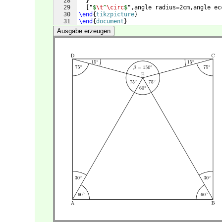
28
}
29
[
"
$
\t
^
\circ
$
",angle radius=2cm,angle ec
30
\end
{
tikzpicture
}
31
\end
{
document
}
Ausgabe erzeugen