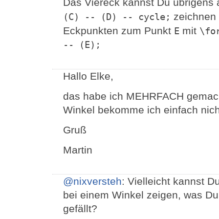
Das Viereck kannst Du übrigens 
zeichnen 
(C) -- (D) -- cycle;
Eckpunkten zum Punkt
mit
E
\fo
-- (E);
Hallo Elke,
das habe ich MEHRFACH gemacht, 
Winkel bekomme ich einfach nicht
Gruß
Martin
@nixversteh
: Vielleicht kannst D
bei einem Winkel zeigen, was Du 
gefällt?