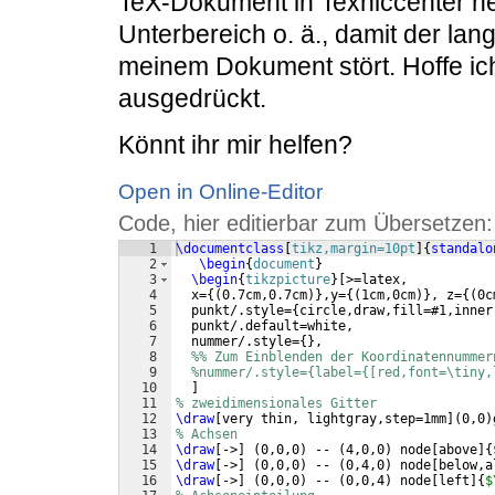
TeX-Dokument in Texniccenter he
Unterbereich o. ä., damit der lan
meinem Dokument stört. Hoffe ich
ausgedrückt.
Könnt ihr mir helfen?
Open in Online-Editor
Code, hier editierbar zum Übersetzen:
1
\documentclass
[
tikz,margin=10pt
]
{
standalo
2
\begin
{
document
}
3
\begin
{
tikzpicture
}
[
>=latex,
4
  x=
{(
0.7cm,0.7cm
)}
,y=
{(
1cm,0cm
)}
, z=
{(
0c
5
  punkt/.style=
{
circle,draw,fill=#1,inner
6
  punkt/.default=white,
7
  nummer/.style=
{
}
,
8
%% Zum Einblenden der Koordinatennummer
9
%nummer/.style={label={[red,font=\tiny,
10
]
11
% zweidimensionales Gitter
12
\draw
[
very thin, lightgray,step=1mm
]
(
0,0
)
13
% Achsen
14
\draw
[
->
]
(
0,0,0
)
 -- 
(
4,0,0
)
 node
[
above
]
{
15
\draw
[
->
]
(
0,0,0
)
 -- 
(
0,4,0
)
 node
[
below,a
16
\draw
[
->
]
(
0,0,0
)
 -- 
(
0,0,4
)
 node
[
left
]
{
$