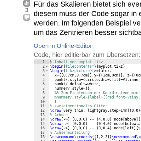
Für das Skalieren bietet sich eve
3
diesem muss der Code sogar in e
werden. Im folgenden Beispiel ve
um das Zentrieren besser sichtb
Open in Online-Editor
Code, hier editierbar zum Übersetzen:
1
% Inhalt von myplot.tikz 
2
\begin
{
filecontents*
}
{
myplot.tikz
}
3
\begin
{
tikzpicture
}
[
>=latex,
4
  x=
{(
0.7cm,0.7cm
)}
,y=
{(
1cm,0cm
)}
, z=
{(
0c
5
  punkt/.style=
{
circle,draw,fill=#1,inner
6
  punkt/.default=white,
7
  nummer/.style=
{
}
,
8
%% Zum Einblenden der Koordinatennummer
9
%nummer/.style={label={[red,font=\tiny,
10
]
11
% zweidimensionales Gitter
12
\draw
[
very thin, lightgray,step=1mm
]
(
0,0
)
13
% Achsen
14
\draw
[
->
]
(
0,0,0
)
 -- 
(
4,0,0
)
 node
[
above
]
{
15
\draw
[
->
]
(
0,0,0
)
 -- 
(
0,4,0
)
 node
[
below,a
16
\draw
[
->
]
(
0,0,0
)
 -- 
(
0,0,4
)
 node
[
left
]
{
$
17
% Achseneinteilung
18
\newcommand\xcoords
{{
1,2,3
}}
\newcommand\i