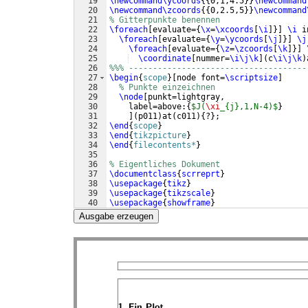
19
\newcommand\ycoords
{{
0,1,4.5
}}
\newcommand
20
\newcommand\zcoords
{{
0,2.5,5
}}
\newcommand
21
% Gitterpunkte benennen
22
\foreach
[
evaluate=
{
\x
=
\xcoords
[
\i
]}]
\i
 i
23
\foreach
[
evaluate=
{
\y
=
\ycoords
[
\j
]}]
\j
24
\foreach
[
evaluate=
{
\z
=
\zcoords
[
\k
]}]
25
\coordinate
[
nummer=
\i\j\k
]
(
c
\i\j\k
)
26
%%% -------------------------------------
27
\begin
{
scope
}
[
node font=
\scriptsize
]
28
% Punkte einzeichnen
29
\node
[
punkt=lightgray,
30
    label=above:
{
$J(
\xi
_{j},1,N-4)$
}
31
]
(
p011
)
at
(
c011
)
{
?
}
;
32
\end
{
scope
}
33
\end
{
tikzpicture
}
34
\end
{
filecontents*
}
35
36
% Eigentliches Dokument
37
\documentclass
{
scrreprt
}
38
\usepackage
{
tikz
}
39
\usepackage
{
tikzscale
}
40
\usepackage
{
showframe
}
41
\begin
{
document
}
Ausgabe erzeugen