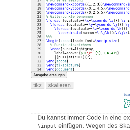
17
% Achseneinteilung
18
\newcommand\xcoords
{{
1,2,3
}}
\newcommand\i
19
\newcommand\ycoords
{{
0,1,4.5
}}
\newcommand
20
\newcommand\zcoords
{{
0,2.5,5
}}
\newcommand
21
% Gitterpunkte benennen
22
\foreach
[
evaluate=
{
\x
=
\xcoords
[
\i
]}]
\i
 i
23
\foreach
[
evaluate=
{
\y
=
\ycoords
[
\j
]}]
\j
24
\foreach
[
evaluate=
{
\z
=
\zcoords
[
\k
]}]
25
\coordinate
[
nummer=
\i\j\k
]
(
c
\i\j\k
)
26
%%% -------------------------------------
27
\begin
{
scope
}
[
node font=
\scriptsize
]
28
% Punkte einzeichnen
29
\node
[
punkt=lightgray,
30
    label=above:
{
$J(
\xi
_{j},1,N-4)$
}
31
]
(
p011
)
at
(
c011
)
{
?
}
;
32
\end
{
scope
}
33
\end
{
tikzpicture
}
34
\end
{
document
}
Ausgabe erzeugen
tikz
skalieren
bear
Du kannst immer Code in eine ex
einfügen. Wegen des Skal
\input