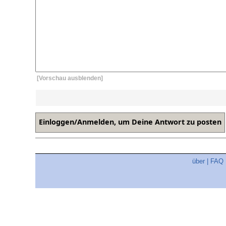
[Vorschau ausblenden]
über
|
FAQ