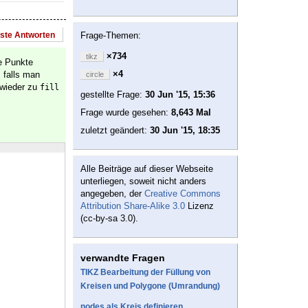
este Antworten
Frage-Themen:
×734
tikz
ie Punkte
×4
 falls man
circle
 wieder zu
fill
gestellte Frage:
30 Jun '15, 15:36
Frage wurde gesehen:
8,643 Mal
zuletzt geändert:
30 Jun '15, 18:35
Alle Beiträge auf dieser Webseite
unterliegen, soweit nicht anders
angegeben, der
Creative Commons
Attribution Share-Alike 3.0
Lizenz
(cc-by-sa 3.0).
verwandte Fragen
TIKZ Bearbeitung der Füllung von
Kreisen und Polygone (Umrandung)
nodes als Kreis definieren