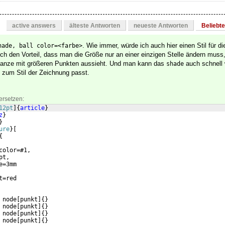
active answers
älteste Antworten
neueste Antworten
Beliebt
. Wie immer, würde ich auch hier einen Stil für d
hade, ball color=<farbe>
ch den Vorteil, dass man die Größe nur an einer einzigen Stelle ändern muss,
ganze mit größeren Punkten aussieht. Und man kann das
auch schnell
shade
 zum Stil der Zeichnung passt.
ersetzen:
12pt
]
{
article
}
z
}
}
ure
}
[
{
color=#1,
pt,
e=3mm
t=red
 node
[
punkt
]
{
}
 node
[
punkt
]
{
}
 node
[
punkt
]
{
}
 node
[
punkt
]
{
}