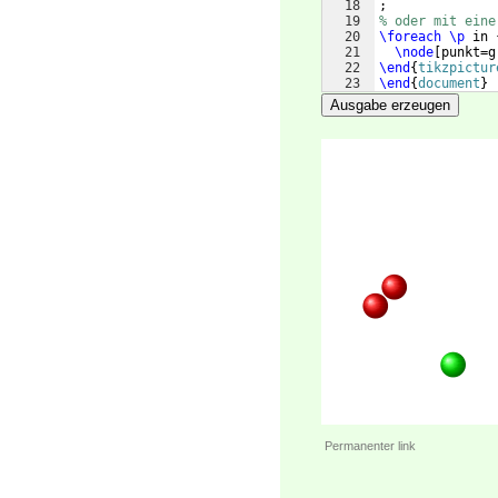
18
;
19
% oder mit eine
20
\foreach
\p
 in 
21
\node
[
punkt=g
22
\end
{
tikzpictur
23
\end
{
document
}
Ausgabe erzeugen
Permanenter link