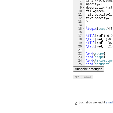
7
xshift=5cm,yshi
8
opacity=1,
9
description/.st
10
fill=green,
11
fill opacity=1,
12
text opacity=1
13
}
14
]
15
\begin
{
scope
}
[
l
16
17
\fill
[
red
]
(
-0.9
18
\fill
[
red
]
(
-0.
19
\fill
[
red
]
(
0.
20
\fill
[
red
]
(
2.
21
22
\end
{
scope
}
23
\end
{
scope
}
24
\end
{
tikzpictur
25
\end
{
document
}
Ausgabe erzeugen
tikz
circle
Suchst du vielleicht
shad
2