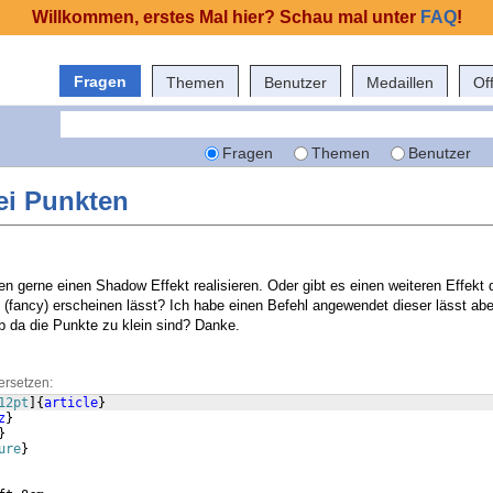
Willkommen, erstes Mal hier? Schau mal unter
FAQ
!
Fragen
Themen
Benutzer
Medaillen
Of
Fragen
Themen
Benutzer
ei Punkten
n gerne einen Shadow Effekt realisieren. Oder gibt es einen weiteren Effekt 
 (fancy) erscheinen lässt? Ich habe einen Befehl angewendet dieser lässt a
lb da die Punkte zu klein sind? Danke.
ersetzen:
12pt
]
{
article
}
z
}
}
ure
}