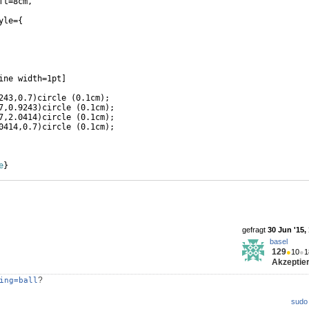
ft=8cm, 
yle=
{
ine width=1pt
]
243,0.7
)
circle 
(
0.1cm
)
;
7,0.9243
)
circle 
(
0.1cm
)
;
7,2.0414
)
circle 
(
0.1cm
)
;
0414,0.7
)
circle 
(
0.1cm
)
;
e
}
gefragt
30 Jun '15,
basel
129
●
10
●
1
Akzeptier
?
ing=ball
sudo