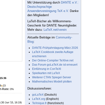
Mit Unterstützung durch
DANTE e.V.:
Deutschsprachige
Anwendervereinigung TeX e.V.
Danke
den Mitgliedern!
LaTeX-Bücher als Willkommens-
Geschenk für DANTE Neumitglieder.
Mehr dazu:
LaTeX.net/verein
Aktuelle Beiträge im
Community-
Blog
:
DANTE-Frühjahrstagung März 2026
LaTeX Cookbook zweite Auflage
erschienen
Der Online-Compiler TeXlive.net
Das Forum goLaTeX.de ist erneuert
Einführung in ConTeXt
Spielkarten mit LaTeX
Weiterer CTAN Spiegel-Server
 15:36
Mathematisches Modell plotten
8
●
23
Diskussionsforen:
t-Rate:
0%
goLaTeX
(Deutsch)
LaTeX.org
(Englisch)
(30 Jun '15, 16:19)
TeXnique.fr
(französisch)