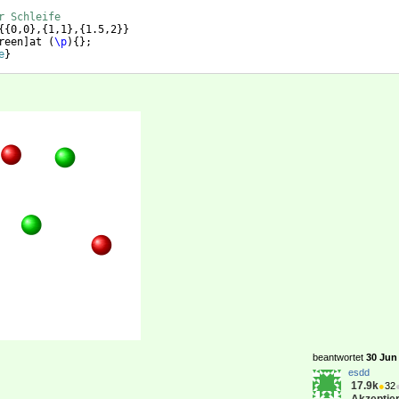
r Schleife
{{
0,0
}
,
{
1,1
}
,
{
1.5,2
}}
reen
]
at 
(
\p
)
{
}
;
e
}
beantwortet
30 Jun 
esdd
17.9k
●
32