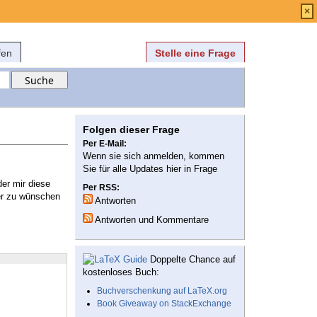
Anmelden
über
FAQ
×
fen
Stelle eine Frage
Folgen dieser Frage
Per E-Mail:
Wenn sie sich anmelden, kommen
Sie für alle Updates hier in Frage
der mir diese
Per RSS:
ber zu wünschen
Antworten
Antworten und Kommentare
Doppelte Chance auf
kostenloses Buch:
Buchverschenkung auf LaTeX.org
Book Giveaway on StackExchange