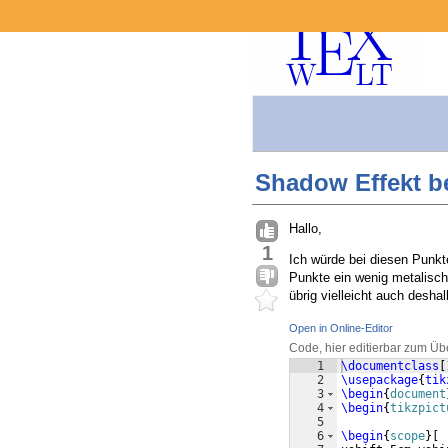
Shadow Effekt b
Hallo,
1
Ich würde bei diesen Punkte
Punkte ein wenig metalisch
übrig vielleicht auch desha
Open in Online-Editor
Code, hier editierbar zum Üb
1
\documentclass
[
2
\usepackage
{
tik
3
\begin
{
document
4
\begin
{
tikzpict
5
6
\begin
{
scope
}
[