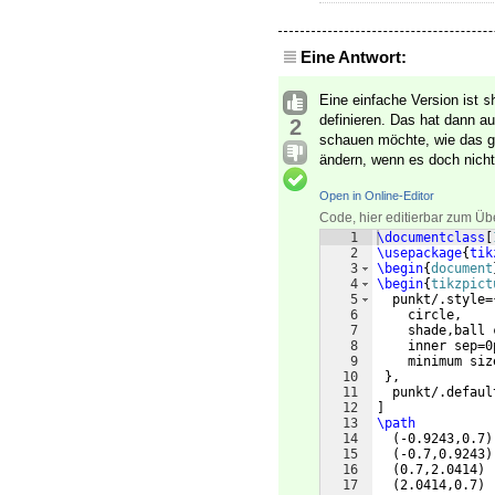
Eine Antwort:
Eine einfache Version ist
s
definieren. Das hat dann au
2
schauen möchte, wie das 
ändern, wenn es doch nicht
Open in Online-Editor
Code, hier editierbar zum Üb
1
\documentclass
[
2
\usepackage
{
tik
3
\begin
{
document
4
\begin
{
tikzpict
5
  punkt/.style=
6
    circle,
7
    shade,ball 
8
    inner sep=0
9
    minimum siz
10
}
,
11
  punkt/.defaul
12
]
13
\path
14
(
-0.9243,0.7
)
15
(
-0.7,0.9243
)
16
(
0.7,2.0414
)
 
17
(
2.0414,0.7
)
 