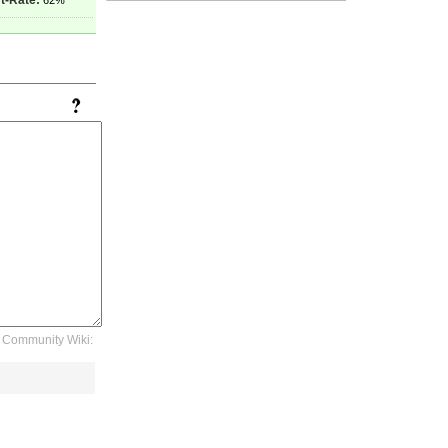
t-Rate:
62%
Community Wiki: