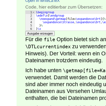
Open in writeLaTeX
Code, hier editierbar zum Übersetzen:
1
\begingroup
2
\edef\x
{
\endgroup
3
\noexpand\getmap
[
file=
\expandonce\Ort
]
{
%
4
\expandonce\Strasse
,
\expandonce\Ort
,
\e
5
}
%
6
}
\x
Ausgabe erzeugen
Für die
Option bietet sich a
file
zu verwenden
\DTLcurrentindex
Hinweis). Der Vorteil: wenn ein
Dateinamen trotzdem eindeutig.
Ich habe unten
\getmap[file=Ka
verwendet. Damit werden die Dat
sind aber immer noch eindeutig 
Dateinamen aus Versehen Umlaut
enthalten, die bei Dateinamen pr