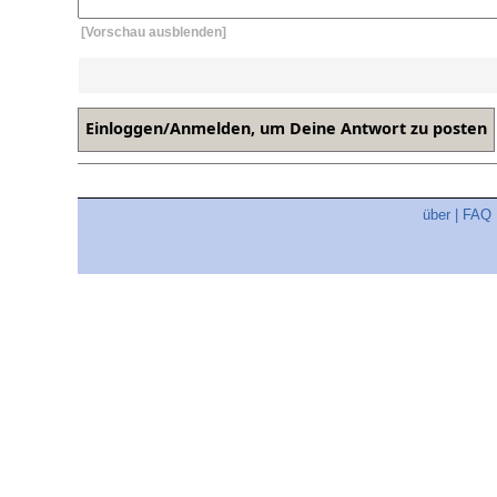
[Vorschau ausblenden]
über
|
FAQ