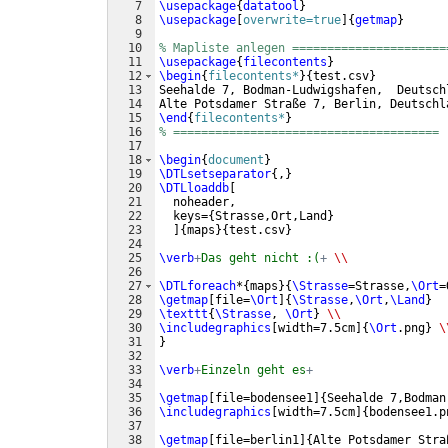
7
\usepackage
{
datatool
}
8
\usepackage
[
overwrite=true
]
{
getmap
}
9
10
% Mapliste anlegen ======================
11
\usepackage
{
filecontents
}
12
\begin
{
filecontents*
}
{
test.csv
}
13
Seehalde 7, Bodman-Ludwigshafen,  Deutsch
14
Alte Potsdamer Straße 7, Berlin, Deutschl
15
\end
{
filecontents*
}
16
% ======================================
17
18
\begin
{
document
}
19
\DTLsetseparator
{
,
}
20
\DTLloaddb
[
21
  noheader,
22
  keys=
{
Strasse,Ort,Land
}
23
]
{
maps
}
{
test.csv
}
24
25
\verb
+
Das geht nicht :(
+
\\
26
27
\DTLforeach
*
{
maps
}
{
\Strasse
=Strasse,
\Ort
=
28
\getmap
[
file=
\Ort
]
{
\Strasse
,
\Ort
,
\Land
}
29
\texttt
{
\Strasse
, 
\Ort
}
\\
30
\includegraphics
[
width=7.5cm
]
{
\Ort
.png
}
\
31
}
32
33
\verb
+
Einzeln geht es
+
34
35
\getmap
[
file=bodensee1
]
{
Seehalde 7,Bodman
36
\includegraphics
[
width=7.5cm
]
{
bodensee1.p
37
38
\getmap
[
file=berlin1
]
{
Alte Potsdamer Stra