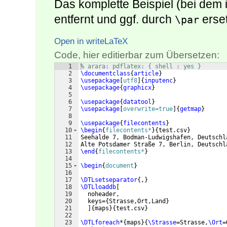
Das komplette Beispiel (bei dem
entfernt und ggf. durch
erset
\par
Open in writeLaTeX
Code, hier editierbar zum Übersetzen:
1
% arara: pdflatex: { shell : yes }
2
\documentclass
{
article
}
3
\usepackage
[
utf8
]
{
inputenc
}
4
\usepackage
{
graphicx
}
5
6
\usepackage
{
datatool
}
7
\usepackage
[
overwrite=true
]
{
getmap
}
8
9
\usepackage
{
filecontents
}
10
\begin
{
filecontents*
}
{
test.csv
}
11
Seehalde 7, Bodman-Ludwigshafen, Deutschl
12
Alte Potsdamer Straße 7, Berlin, Deutschl
13
\end
{
filecontents*
}
14
15
\begin
{
document
}
16
17
\DTLsetseparator
{
,
}
18
\DTLloaddb
[
19
  noheader,
20
  keys=
{
Strasse,Ort,Land
}
21
]
{
maps
}
{
test.csv
}
22
23
\DTLforeach
*
{
maps
}
{
\Strasse
=Strasse,
\Ort
=