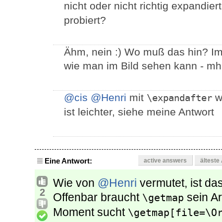
nicht oder nicht richtig expandie
probiert?
Ähm, nein :) Wo muß das hin? Im T
wie man im Bild sehen kann - mh
@cis
@Henri
mit
w
\expandafter
ist leichter, siehe meine Antwort
Eine Antwort:
active answers
älteste
Wie von
@Henri
vermutet, ist da
2
Offenbar braucht
sein Ar
\getmap
Moment sucht
\getmap[file=\O