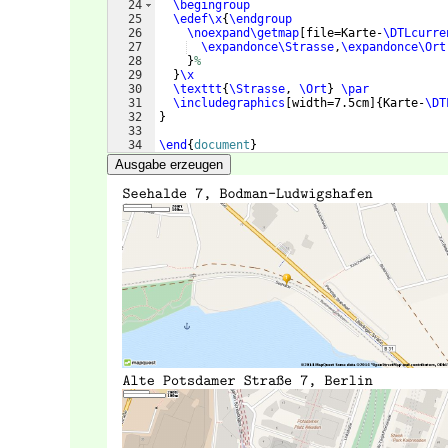
24
\begingroup
25
\edef\x
{
\endgroup
26
\noexpand\getmap
[
file=Karte-
\DTLcurre
27
\expandonce\Strasse
,
\expandonce\Ort
28
}
%
29
}
\x
30
\texttt
{
\Strasse
, 
\Ort
}
\par
31
\includegraphics
[
width=7.5cm
]
{
Karte-
\DT
32
}
33
34
\end
{
document
}
Ausgabe erzeugen