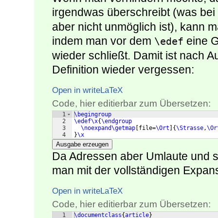
irgendwas überschreibt (was bei
aber nicht unmöglich ist), kann ma
indem man vor dem
eine G
\edef
wieder schließt. Damit ist nach 
Definition wieder vergessen:
Open in writeLaTeX
Code, hier editierbar zum Übersetzen:
1
\begingroup
2
\edef\x
{
\endgroup
3
\noexpand\getmap
[
file=
\Ort
]
{
\Strasse
,
\Or
4
}
\x
Ausgabe erzeugen
Da Adressen aber Umlaute und s
man mit der vollständigen Expan
Open in writeLaTeX
Code, hier editierbar zum Übersetzen:
1
\documentclass
{
article
}