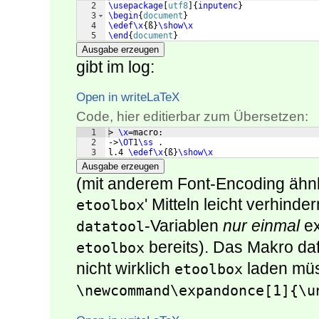
2
\usepackage
[
utf8
]
{
inputenc
}
3
\begin
{
document
}
4
\edef\x
{
ß
}
\show\x
5
\end
{
document
}
Ausgabe erzeugen
gibt im log:
Open in writeLaTeX
Code, hier editierbar zum Übersetzen:
1
> 
\x
=macro:
2
->
\OT
1
\ss
 .
3
l.4 
\edef\x
{
ß
}
\show\x
Ausgabe erzeugen
(mit anderem Font-Encoding ähnl
' Mitteln leicht verhinde
etoolbox
-Variablen
nur einmal
ex
datatool
bereits). Das Makro da
etoolbox
nicht wirklich
laden müss
etoolbox
\newcommand\expandonce[1]{\u