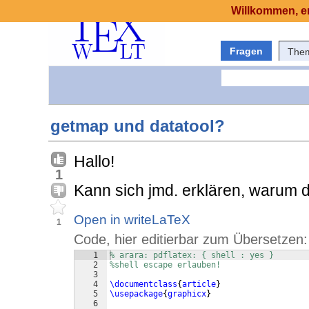
Willkommen, er
Fragen
The
getmap und datatool?
Hallo!
1
Kann sich jmd. erklären, warum d
Open in writeLaTeX
1
Code, hier editierbar zum Übersetzen:
1
% arara: pdflatex: { shell : yes }
2
%shell escape erlauben!
3
4
\documentclass
{
article
}
5
\usepackage
{
graphicx
}
6