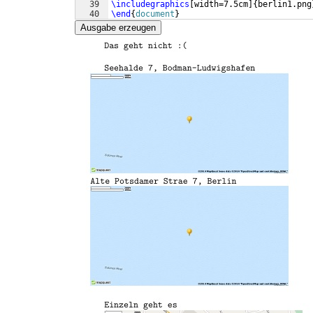
39
\includegraphics
[
width=7.5cm
]
{
berlin1.png
40
\end
{
document
}
Ausgabe erzeugen