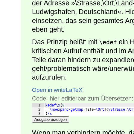
der Adresse »\Strasse,\Ort,\Lan
Ludwigshafen, Deutschland«. Hie
einsetzen, das sein gesamtes Ar
eben geht.
Das Prinzip heißt: mit
ein H
\edef
kritischen Aufruf enthält und im 
Teile daran hindern zu expandier
geht/problematisch wäre/unerwün
aufzurufen:
Open in writeLaTeX
Code, hier editierbar zum Übersetzen:
1
\edef\x
{
%
2
\noexpand\getmap
[
file=
\Ort
]
{
\Strasse
,
\Or
3
}
\x
Ausgabe erzeugen
Wenn man verhindern möchte, da