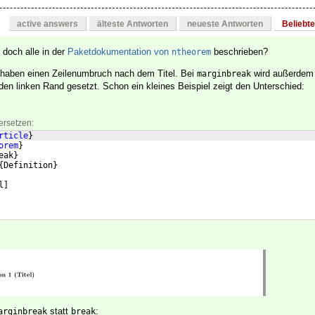
active answers
älteste Antworten
neueste Antworten
Beliebt
d doch alle in der
Paketdokumentation von
beschrieben?
ntheorem
 haben einen Zeilenumbruch nach dem Titel. Bei
wird außerdem
marginbreak
 den linken Rand gesetzt. Schon ein kleines Beispiel zeigt den Unterschied:
ersetzen:
rticle
}
orem
}
eak
}
{
Definition
}
l
]
statt
:
arginbreak
break