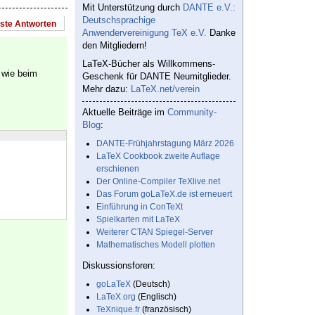
Mit Unterstützung durch
DANTE e.V.:
Deutschsprachige
este Antworten
Anwendervereinigung TeX e.V.
Danke
den Mitgliedern!
LaTeX-Bücher als Willkommens-
 wie beim
Geschenk für DANTE Neumitglieder.
Mehr dazu:
LaTeX.net/verein
Aktuelle Beiträge im
Community-
Blog
:
DANTE-Frühjahrstagung März 2026
LaTeX Cookbook zweite Auflage
erschienen
Der Online-Compiler TeXlive.net
Das Forum goLaTeX.de ist erneuert
Einführung in ConTeXt
Spielkarten mit LaTeX
Weiterer CTAN Spiegel-Server
Mathematisches Modell plotten
Diskussionsforen:
goLaTeX
(Deutsch)
LaTeX.org
(Englisch)
TeXnique.fr
(französisch)