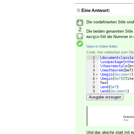
Eine Antwort:
Die vordefinierten Stile sin
2
Die beiden genannten Stile
-Stil die Nummer in
margin
Open in Online-Editor
Code, hier editierbar zum Üb
1
\documentclass
{
a
2
\usepackage
{
nthe
3
\theoremstyle
{
br
4
\newtheorem
{
Def
}
5
\begin
{
document
}
6
\begin
{
Def
}
[
Tite
7
Text
8
\end
{
Def
}
9
\end
{
document
}
Ausgabe erzeugen
Und das gleiche statt mit
m