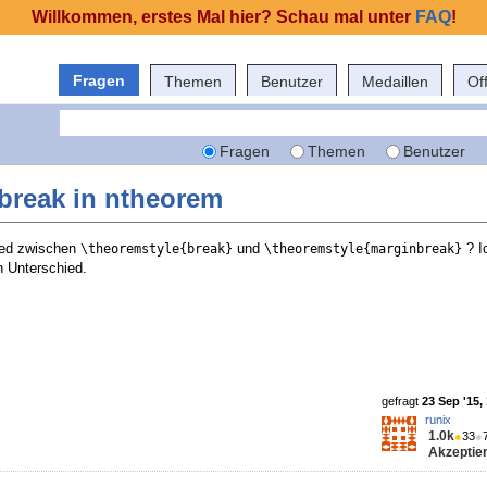
Willkommen, erstes Mal hier? Schau mal unter
FAQ
!
Fragen
Themen
Benutzer
Medaillen
Of
Fragen
Themen
Benutzer
break in ntheorem
ied zwischen
und
? I
\theoremstyle{break}
\theoremstyle{marginbreak}
n Unterschied.
gefragt
23 Sep '15,
runix
1.0k
●
33
●
Akzeptier