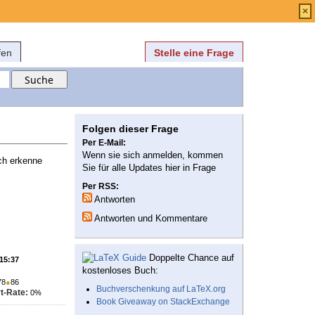
Anmelden
über
FAQ
×
fen
Stelle eine Frage
Folgen dieser Frage
Per E-Mail:
Wenn sie sich anmelden, kommen
ch erkenne
Sie für alle Updates hier in Frage
Per RSS:
Antworten
Antworten und Kommentare
Doppelte Chance auf
 15:37
kostenloses Buch:
78
●
86
Buchverschenkung auf LaTeX.org
t-Rate:
0%
Book Giveaway on StackExchange