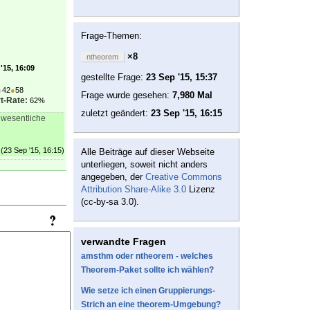
Frage-Themen:
×8
ntheorem
'15, 16:09
gestellte Frage:
23 Sep '15, 15:37
●
42
●
58
Frage wurde gesehen:
7,980 Mal
t-Rate:
62%
zuletzt geändert:
23 Sep '15, 16:15
 wesentliche
(23 Sep '15, 16:15)
Alle Beiträge auf dieser Webseite
unterliegen, soweit nicht anders
angegeben, der
Creative Commons
Attribution Share-Alike 3.0
Lizenz
(cc-by-sa 3.0).
verwandte Fragen
amsthm oder ntheorem - welches
Theorem-Paket sollte ich wählen?
Wie setze ich einen Gruppierungs-
Strich an eine theorem-Umgebung?