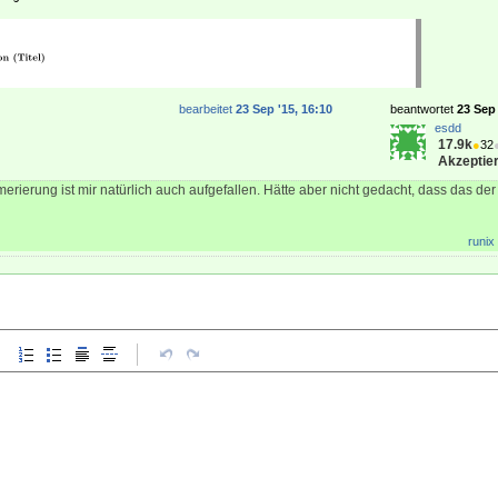
bearbeitet
23 Sep '15, 16:10
beantwortet
23 Sep 
esdd
17.9k
●
32
Akzeptier
rierung ist mir natürlich auch aufgefallen. Hätte aber nicht gedacht, dass das der
runix