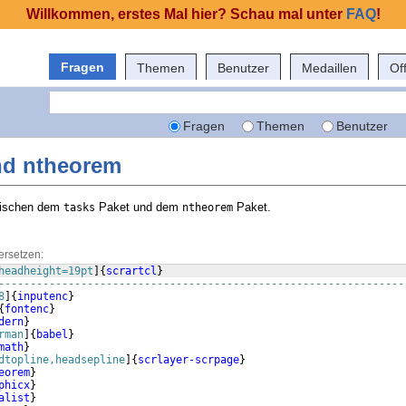
Willkommen, erstes Mal hier? Schau mal unter
FAQ
!
Fragen
Themen
Benutzer
Medaillen
Of
Fragen
Themen
Benutzer
und ntheorem
zwischen dem
Paket und dem
Paket.
tasks
ntheorem
ersetzen:
headheight=19pt
]
{
scrartcl
}
----------------------------------------------------------------
8
]
{
inputenc
}
{
fontenc
}
dern
}
rman
]
{
babel
}
math
}
dtopline,headsepline
]
{
scrlayer-scrpage
}
eorem
}
phicx
}
alist
}