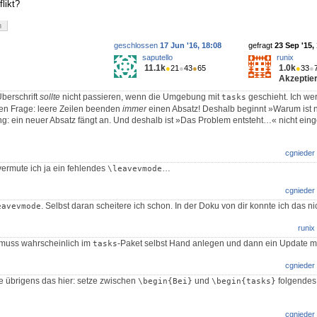
likt?
m
geschlossen
17 Jun '16, 18:08
gefragt
23 Sep '15,
saputello
runix
11.1k
1.0k
●
21
●
43
●
65
●
33
●
Akzeptier
berschrift
sollte
nicht passieren, wenn die Umgebung mit
geschieht. Ich we
tasks
ren Frage: leere Zeilen beenden
immer
einen Absatz! Deshalb beginnt »Warum ist 
ng: ein neuer Absatz fängt an. Und deshalb ist »Das Problem entsteht…« nicht eing
cgnieder
ermute ich ja ein fehlendes
…
\leavevmode
cgnieder
. Selbst daran scheitere ich schon. In der Doku von dir konnte ich das ni
eavevmode
runix
 muss wahrscheinlich im
-Paket selbst Hand anlegen und dann ein Update 
tasks
cgnieder
e übrigens das hier: setze zwischen
und
folgendes
\begin{Bei}
\begin{tasks}
cgnieder