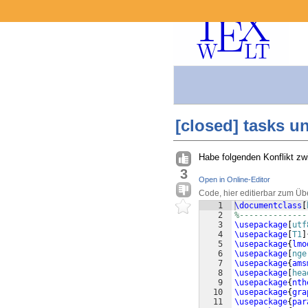
[closed] tasks 
Habe folgenden Konflikt 
3
Open in Online-Editor
Code, hier editierbar zum Üb
1
\documentclass
[
2
%--------------
3
\usepackage
[
utf
4
\usepackage
[
T1
]
5
\usepackage
{
lmo
6
\usepackage
[
nge
7
\usepackage
{
ams
8
\usepackage
[
hea
9
\usepackage
{
nth
10
\usepackage
{
gra
11
\usepackage
{
par