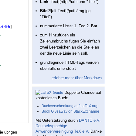
Link
:[Text](http://url.com/ "Titel")
Bild
?![alt Text](/path/img.jpg
"Titel")
-
nummerierte Liste: 1. Foo 2. Bar
width
]
zum Hinzufügen ein
-
Zeilenumbruchs fügen Sie einfach
zwei Leerzeichen an die Stelle an
der die neue Linie sein soll.
grundlegende HTML-Tags werden
-
ebenfalls unterstützt
erfahre mehr über Markdown
Doppelte Chance auf
kostenloses Buch:
Buchverschenkung auf LaTeX.org
Book Giveaway on StackExchange
Mit Unterstützung durch
DANTE e.V.:
Deutschsprachige
Anwendervereinigung TeX e.V.
Danke
ie übrigen