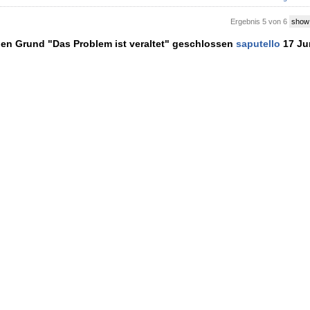
Ergebnis 5 von 6
show
en Grund "Das Problem ist veraltet" geschlossen
saputello
17 Jun