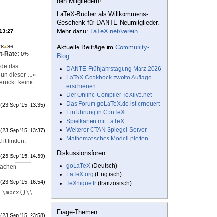
den Mitgliedern!
LaTeX-Bücher als Willkommens-
Geschenk für DANTE Neumitglieder.
Mehr dazu:
LaTeX.net/verein
 13:27
78
●
86
Aktuelle Beiträge im
Community-
t-Rate:
0%
Blog
:
rde das
DANTE-Frühjahrstagung März 2026
nun dieser …«
LaTeX Cookbook zweite Auflage
erückt: keine
erschienen
Der Online-Compiler TeXlive.net
Das Forum goLaTeX.de ist erneuert
(23 Sep '15, 13:35)
Einführung in ConTeXt
Spielkarten mit LaTeX
Weiterer CTAN Spiegel-Server
(23 Sep '15, 13:37)
Mathematisches Modell plotten
cht finden.
Diskussionsforen:
(23 Sep '15, 14:39)
goLaTeX
(Deutsch)
machen
LaTeX.org
(Englisch)
(23 Sep '15, 16:54)
TeXnique.fr
(französisch)
:
\mbox{}\\
Frage-Themen:
(23 Sep '15, 23:58)