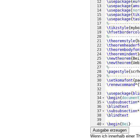
12
\usepackage
{
eur
13
\usepackage
{
ams
14
\usepackage
[
nor
15
\usepackage
{
tik
16
\usepackage
{
tas
17
%--------------
18
\tikzstyle
{
mybo
19
\hfsetbordercol
20
%--------------
21
\theoremstyle
{
b
22
\theoremheaderf
23
\theorembodyfon
24
\theoremindent
1
25
\newtheorem
{
Bei
26
\newtheorem
{
Ueb
27
%--------------
28
\pagestyle
{
scrh
29
%--------------
30
\setkomafont
{
pa
31
\renewcommand
*
{
32
33
\usepackage
{
bli
34
\begin
{
document
35
\subsubsection
*
36
\blindtext
37
\subsubsection
*
38
\blindtext
39
40
\begin
{
Bei
}
41
Blub
Ausgabe erzeugen
Wenn ich innerhalb einer