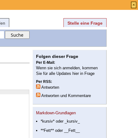
Anmelden
über
FAQ
×
fen
Stelle eine Frage
Folgen dieser Frage
Per E-Mail:
Wenn sie sich anmelden, kommen
Sie für alle Updates hier in Frage
Per RSS:
Antworten
Antworten und Kommentare
Markdown-Grundlagen
*kursiv* oder _kursiv_
**Fett** oder __Fett__