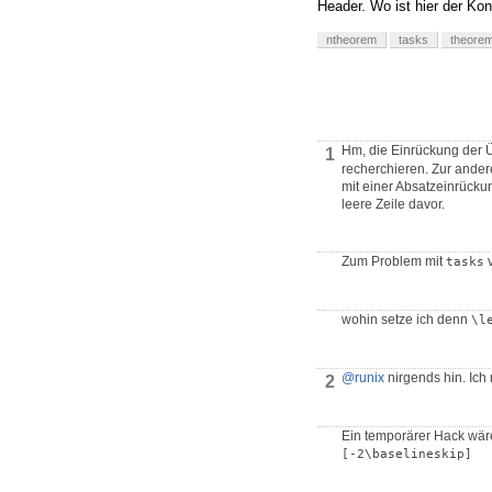
Header. Wo ist hier der Konf
ntheorem
tasks
theore
Hm, die Einrückung der Ü
1
recherchieren. Zur ande
mit einer Absatzeinrücku
leere Zeile davor.
Zum Problem mit
v
tasks
wohin setze ich denn
\l
@runix
nirgends hin. Ich
2
Ein temporärer Hack wär
[-2\baselineskip]