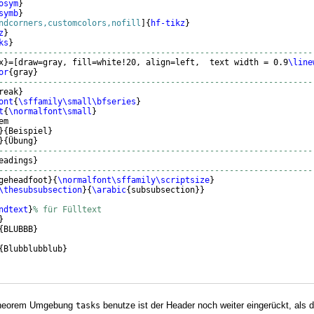
osym
}
symb
}
ndcorners,customcolors,nofill
]
{
hf-tikz
}
z
}
ks
}
----------------------------------------------------------------
x
}
=
[
draw=gray, fill=white!20, align=left,  text width = 0.9
\line
or
{
gray
}
----------------------------------------------------------------
reak
}
ont
{
\sffamily\small\bfseries
}
t
{
\normalfont\small
}
em
}
{
Beispiel
}
}
{
Übung
}
----------------------------------------------------------------
eadings
}
----------------------------------------------------------------
geheadfoot
}
{
\normalfont\sffamily\scriptsize
}
\thesubsubsection
}
{
\arabic
{
subsubsection
}}
ndtext
}
% für Fülltext
}
{
BLUBBB
}
{
Blubblubblub
}
 Theorem Umgebung
benutze ist der Header noch weiter eingerückt, als d
tasks