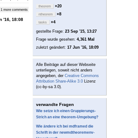
×20
theorem
 1 more comments
×8
ntheorem
 '16, 18:08
×4
tasks
gestellte Frage:
23 Sep '15, 13:27
Frage wurde gesehen:
4,361 Mal
zuletzt geändert:
17 Jun '16, 18:09
Alle Beiträge auf dieser Webseite
unterliegen, soweit nicht anders
angegeben, der
Creative Commons
Attribution Share-Alike 3.0
Lizenz
(cc-by-sa 3.0).
verwandte Fragen
Wie setze ich einen Gruppierungs-
Strich an eine theorem-Umgebung?
Wie ändere ich bei mdframed die
Schrift in der newmdtheoremenv-