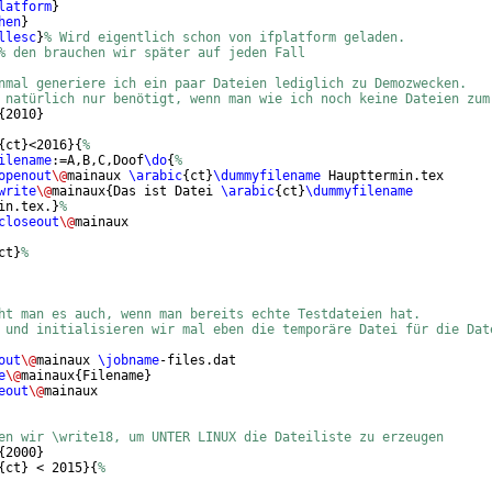
latform
}
hen
}
llesc
}
% Wird eigentlich schon von ifplatform geladen.
% den brauchen wir später auf jeden Fall
nmal generiere ich ein paar Dateien lediglich zu Demozwecken.
 natürlich nur benötigt, wenn man wie ich noch keine Dateien zum
{
2010
}
{
ct
}
<2016
}
{
%
ilename
:=A,B,C,Doof
\do
{
%
openout
\@
mainaux 
\arabic
{
ct
}
\dummyfilename
 Haupttermin.tex
write
\@
mainaux
{
Das ist Datei 
\arabic
{
ct
}
\dummyfilename
in.tex.
}
%
closeout
\@
mainaux
ct
}
%
ht man es auch, wenn man bereits echte Testdateien hat.
 und initialisieren wir mal eben die temporäre Datei für die Dat
out
\@
mainaux 
\jobname
-files.dat
e
\@
mainaux
{
Filename
}
eout
\@
mainaux
en wir \write18, um UNTER LINUX die Dateiliste zu erzeugen
{
2000
}
{
ct
}
 < 2015
}
{
%