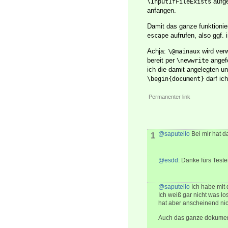
aufge
\InputIfFileExists
anfangen.
Damit das ganze funktioni
aufrufen, also ggf. 
escape
Achja:
wird ver
\@mainaux
bereit per
angefo
\newwrite
ich die damit angelegten u
darf ic
\begin{document}
Permanenter link
@saputello
Bei mir hat d
1
@esdd
: Danke fürs Teste
@saputello
Ich habe mit 
Ich weiß gar nicht was lo
hat aber anscheinend nic
Auch das ganze dokument 