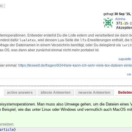
en
gefragt
30 Sep '15,
Astrina
371
●
15
●
1
Akzeptier
temoperationen. Entweder erstellst Du die Liste extern und verarbeitest sie dann b
ndest dafür
, weil dessen Lua-Seite die
-Erweiterungen enthält, die 
lualatex
lfs
bfrage der Dateinamen in einem Verzeichnis benötigt, oder Du delegierst via
\writ
s OS, was dann aber zunächst einmal nicht mehr portabel ist.
saputello
ier einmal:
https://texwelt.de/fragen/9344/wie-kann-ich-sehr-viele-tex-dateien-ein
cis
active answers
älteste Antworten
neueste Antworten
Beliebt
teisystemoperationen. Man muss also Umwege gehen, um die Dateien eines 
ein Beispiel, wie das unter Linux oder Windows und vermutlich auch MacOS mit
ersetzen:
article
}