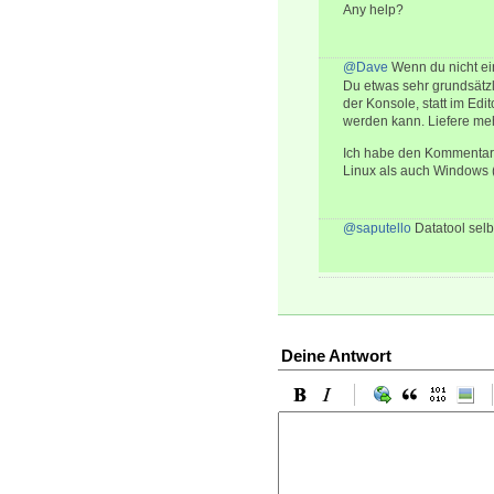
Any help?
@Dave
Wenn du nicht ei
Du etwas sehr grundsätzl
der Konsole, statt im Ed
werden kann. Liefere meh
Ich habe den Kommentar 
Linux als auch Windows (
@saputello
Datatool selb
Deine Antwort