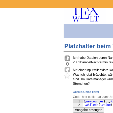
Platzhalter beim
Ich habe Dateien deren Na
2001ParabelNachtermin.tex
0
Mit einer inputiffileexists
Was ich jetzt bräuchte, wär
sind. Im Dateimanager würd
Sternchen?
Open in Online-Editor
Code, hier editierbar zum Üb
1
\newcounter
{
ct
}
\
2
\whiledo
{
\value
{
Ausgabe erzeugen