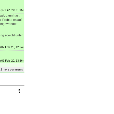
(07 Feb '20, 11:45)
hast, dann hast
. Probier es auf
F umgewandelt
ung sowohl unter
(07 Feb '20, 12:24)
(07 Feb '20, 13:56)
 2 more comments