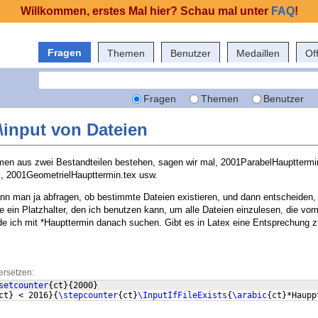
Willkommen, erstes Mal hier? Schau mal unter
FAQ
!
Fragen
Themen
Benutzer
Medaillen
Of
Fragen
Themen
Benutzer
 \input von Dateien
men aus zwei Bestandteilen bestehen, sagen wir mal, 2001ParabelHaupttermi
, 2001GeometrielHaupttermin.tex usw.
 kann man ja abfragen, ob bestimmte Dateien existieren, und dann entscheiden, 
e ein Platzhalter, den ich benutzen kann, um alle Dateien einzulesen, die vo
e ich mit *Haupttermin danach suchen. Gibt es in Latex eine Entsprechung 
ersetzen:
setcounter
{
ct
}
{
2000
}
ct
}
 < 2016
}
{
\stepcounter
{
ct
}
\InputIfFileExists
{
\arabic
{
ct
}
*Haupp