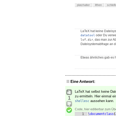
platzhalter
ifthen
schleif
LaTeX hat keine Dateisys
oder Du verwe
datatool
, das man zur A
lsf.dir
Dateisystemabfrage an da
Etwas ähnliches gab es h
Eine Antwort:
LaTeX hat selbst keine Da
zu ermitteln. Hier einmal 
1
aussehen kann.
shellesc
Code, hier editierbar zum Üb
1
\documentclass
{