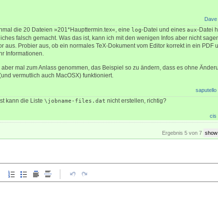
Dave
nmal die 20 Dateien »201*Haupttermin.tex«, eine
-Datei und eines
-Datei 
log
aux
iches falsch gemacht. Was das ist, kann ich mit den wenigen Infos aber nicht sagen
itor aus. Probier aus, ob ein normales TeX-Dokument vom Editor korrekt in ein PD
r Informationen.
aber mal zum Anlass genommen, das Beispiel so zu ändern, dass es ohne Änder
und vermutlich auch MacOSX) funktioniert.
saputello
st kann die Liste
nicht erstellen, richtig?
\jobname-files.dat
cis
Ergebnis 5 von 7
show