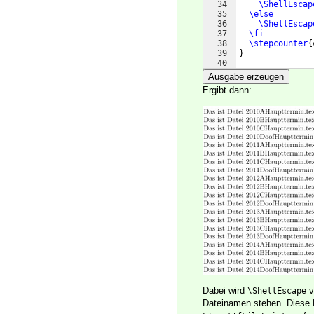
34
\ShellEscap
35
\else
36
\ShellEscap
37
\fi
38
\stepcounter
{
39
}
40
41
\usepackage
{
dat
Ausgabe erzeugen
Ergibt dann:
Dabei wird
v
\ShellEscape
Dateinamen stehen. Diese D