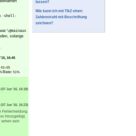
Dateinamen
lassen?
Wie kann ich mit TikZ einen
n
-shell-
Zahlenstrahl mit Beschriftung
zeichnen?
zwar
\@mainaux
mden, solange
.
'15, 16:45
●
43
●
65
t-Rate:
51%
(07 Jun '16, 16:18)
(07 Jun '16, 16:23)
ne Fehlermeldung.
esc hinzugefügt,
u sehen sein