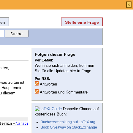
Anmelden
über
FAQ
×
fen
Stelle eine Frage
Folgen dieser Frage
Per E-Mail:
Wenn sie sich anmelden, kommen
n.tex,
Sie für alle Updates hier in Frage
Per RSS:
was zu tun ist.
Antworten
m Haupttermin
Antworten und Kommentare
zu diesem
Doppelte Chance auf
kostenloses Buch:
Buchverschenkung auf LaTeX.org
termin
}
{
\arabic
{
ct
}
*Haupttermin
}
{
}}
Book Giveaway on StackExchange