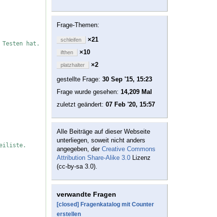
Frage-Themen:
×21
schleifen
 Testen hat.
×10
ifthen
×2
platzhalter
gestellte Frage:
30 Sep '15, 15:23
Frage wurde gesehen:
14,209 Mal
zuletzt geändert:
07 Feb '20, 15:57
Alle Beiträge auf dieser Webseite
unterliegen, soweit nicht anders
eiliste.
angegeben, der
Creative Commons
Attribution Share-Alike 3.0
Lizenz
(cc-by-sa 3.0).
verwandte Fragen
[closed] Fragenkatalog mit Counter
erstellen