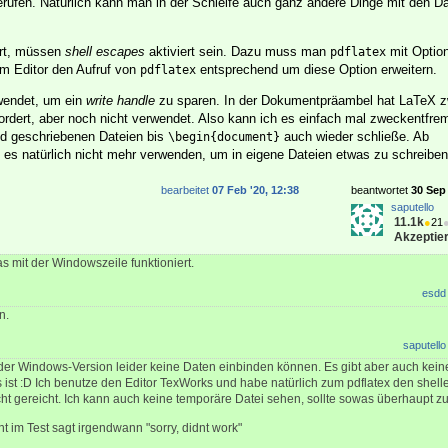
rufen. Natürlich kann man in der Schleife auch ganz andere Dinge mit den 
ert, müssen
shell escapes
aktiviert sein. Dazu muss man
mit Optio
pdflatex
im Editor den Aufruf von
entsprechend um diese Option erweitern.
pdflatex
wendet, um ein
write handle
zu sparen. In der Dokumentpräambel hat LaTeX 
rdert, aber noch nicht verwendet. Also kann ich es einfach mal zweckentfre
nd geschriebenen Dateien bis
auch wieder schließe. Ab
\begin{document}
h es natürlich nicht mehr verwenden, um in eigene Dateien etwas zu schreiben
bearbeitet
07 Feb '20, 12:38
beantwortet
30 Sep 
saputello
11.1k
●
21
Akzeptier
as mit der Windowszeile funktioniert.
esdd
n.
saputello
der Windows-Version leider keine Daten einbinden können. Es gibt aber auch kei
s ist :D Ich benutze den Editor TexWorks und habe natürlich zum pdflatex den shell
ht gereicht. Ich kann auch keine temporäre Datei sehen, sollte sowas überhaupt z
im Test sagt irgendwann "sorry, didnt work"