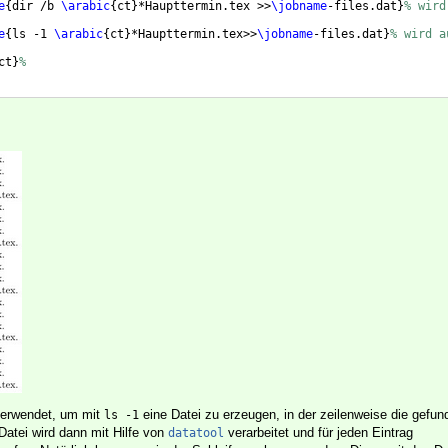
e
{
dir /b 
\arabic
{
ct
}
*Haupttermin.tex >>
\jobname
-files.dat
}
% wird
e
{
ls -1 
\arabic
{
ct
}
*Haupttermin.tex>>
\jobname
-files.dat
}
% wird a
ct
}
%
atool
}
erwendet, um mit
eine Datei zu erzeugen, in der zeilenweise die gefu
ls -1
atei wird dann mit Hilfe von
verarbeitet und für jeden Eintrag
datatool