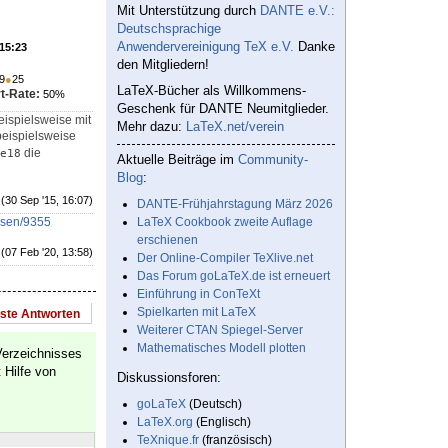
Mit Unterstützung durch
DANTE e.V.:
Deutschsprachige
Anwendervereinigung TeX e.V.
Danke
 15:23
den Mitgliedern!
9
●
25
LaTeX-Bücher als Willkommens-
t-Rate:
50%
Geschenk für DANTE Neumitglieder.
eispielsweise mit
Mehr dazu:
LaTeX.net/verein
beispielsweise
die
e18
Aktuelle Beiträge im
Community-
Blog
:
(30 Sep '15, 16:07)
DANTE-Frühjahrstagung März 2026
lesen/9355
LaTeX Cookbook zweite Auflage
erschienen
(07 Feb '20, 13:58)
Der Online-Compiler TeXlive.net
Das Forum goLaTeX.de ist erneuert
Einführung in ConTeXt
Spielkarten mit LaTeX
este Antworten
Weiterer CTAN Spiegel-Server
Mathematisches Modell plotten
Verzeichnisses
 Hilfe von
Diskussionsforen:
goLaTeX
(Deutsch)
LaTeX.org
(Englisch)
TeXnique.fr
(französisch)