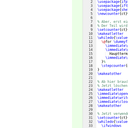
2
\usepackage
{
ifp
3
\usepackage
{
ift
4
\usepackage
{
she
5
\newcounter
{
ct
}
6
7
% Aber, erst ei
8
% Der Teil wird
9
\setcounter
{
ct
}
10
\makeatletter
11
\whiledo
{
\value
12
\@
for 
\dummyf
13
\immediate\
14
\immediate\
15
  Hauptterm
16
\immediate\
17
}
%
18
\stepcounter
{
19
}
20
\makeatother
21
22
% Ab hier brauc
23
% Jetzt löschen
24
\makeatletter
25
\immediate\open
26
\immediate\writ
27
\immediate\clos
28
\makeatother
29
30
% Jetzt verwend
31
\setcounter
{
ct
}
32
\whiledo
{
\value
33
\ifwindows