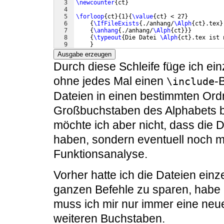
3
\newcounter
{
ct
}
4
5
\forloop
{
ct
}
{
1
}
{
\value
{
ct
}
 < 27
}
6
{
\IfFileExists
{
./anhang/
\Alph
{
ct
}
.tex
}
7
{
\anhang
{
./anhang/
\Alph
{
ct
}}}
8
{
\typeout
{
Die Datei 
\Alph
{
ct
}
.tex ist 
9
}
Ausgabe erzeugen
Durch diese Schleife füge ich ei
ohne jedes Mal einen
-
\include
Dateien in einen bestimmten Ord
Großbuchstaben des Alphabets ben
möchte ich aber nicht, dass die 
haben, sondern eventuell noch m
Funktionsanalyse.
Vorher hatte ich die Dateien einz
ganzen Befehle zu sparen, habe 
muss ich mir nur immer eine neue
weiteren Buchstaben.