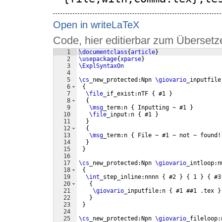
Open in writeLaTeX
Code, hier editierbar zum Übersetz
1
\documentclass
{
article
}
2
\usepackage
{
xparse
}
3
\ExplSyntaxOn
4
5
\cs
_new_protected:Npn 
\giovario
_inputfile
6
{
7
\file
_if_exist:nTF 
{
 #1 
}
8
{
9
\msg
_term:n 
{
 Inputting ~ #1 
}
10
\file
_input:n 
{
 #1 
}
11
}
12
{
13
\msg
_term:n 
{
 File ~ #1 ~ not ~ found!
14
}
15
}
16
17
\cs
_new_protected:Npn 
\giovario
_intloop:n
18
{
19
\int
_step_inline:nnnn 
{
 #2 
}
{
 1 
}
{
 #3
20
{
21
\giovario
_inputfile:n 
{
 #1 ##1 .tex 
}
22
}
23
}
24
25
\cs
_new_protected:Npn 
\giovario
_fileloop: