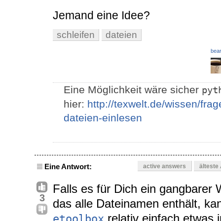
Jemand eine Idee?
schleifen
dateien
bear
Eine Möglichkeit wäre sicher
pyt
hier:
http://texwelt.de/wissen/fra
dateien-einlesen
Eine Antwort:
active answers
älteste
Falls es für Dich ein gangbarer 
3
das alle Dateinamen enthält, ka
relativ einfach etwas
etoolbox