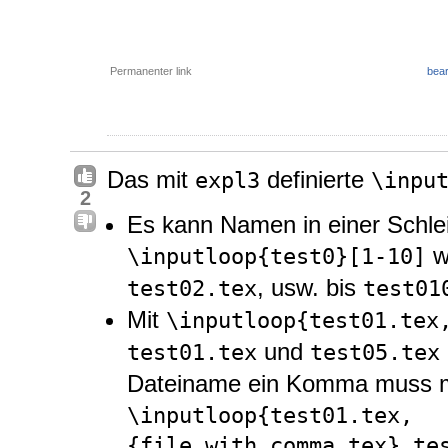
Permanenter link
bear
Das mit
definierte
expl3
\inpu
2
Es kann Namen in einer Schlei
w
\inputloop{test0}[1-10]
, usw. bis
test02.tex
test01
Mit
\inputloop{test01.tex
und
test01.tex
test05.tex
Dateiname ein Komma muss m
\inputloop{test01.tex,
{file,with,comma.tex},te