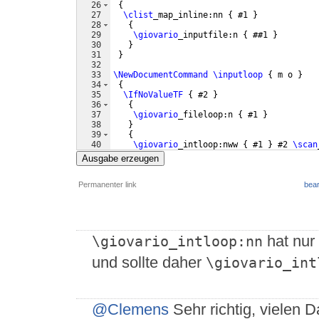
26
{
27
\clist
_map_inline:nn 
{
 #1 
}
28
{
29
\giovario
_inputfile:n 
{
 ##1 
}
30
}
31
}
32
33
\NewDocumentCommand
\inputloop
{
 m o 
}
34
{
35
\IfNoValueTF
{
 #2 
}
36
{
37
\giovario
_fileloop:n 
{
 #1 
}
38
}
39
{
40
\giovario
_intloop:nww 
{
 #1 
}
 #2 
\scan
41
}
Ausgabe erzeugen
Permanenter link
bear
hat nur
\giovario_intloop:nn
und sollte daher
\giovario_int
@Clemens
Sehr richtig, vielen 