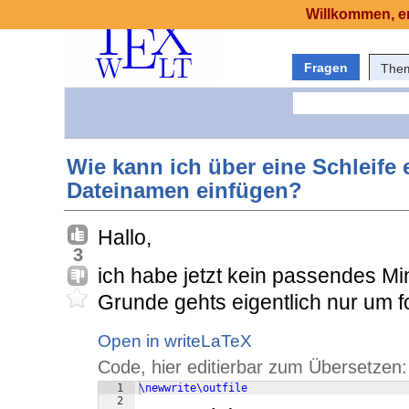
Willkommen, er
Fragen
The
Wie kann ich über eine Schleife
Dateinamen einfügen?
Hallo,
3
ich habe jetzt kein passendes Mi
Grunde gehts eigentlich nur um f
Open in writeLaTeX
Code, hier editierbar zum Übersetzen:
1
\newwrite\outfile
2