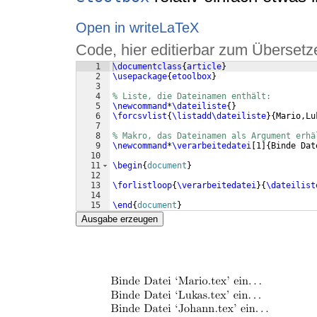
Open in writeLaTeX
Code, hier editierbar zum Übersetz
1
\documentclass
{
article
}
2
\usepackage
{
etoolbox
}
3
4
% Liste, die Dateinamen enthält:
5
\newcommand
*
\dateiliste
{
}
6
\forcsvlist
{
\listadd\dateiliste
}
{
Mario,Lu
7
8
% Makro, das Dateinamen als Argument erhä
9
\newcommand
*
\verarbeitedatei
[
1
]
{
Binde Dat
10
11
\begin
{
document
}
12
13
\forlistloop
{
\verarbeitedatei
}
{
\dateilist
14
15
\end
{
document
}
Ausgabe erzeugen