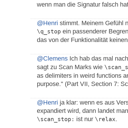
wenn man die Signatur falsch hat
@Henri
stimmt. Meinem Gefühl n
ein passenderer Begren
\q_stop
das von der Funktionalität keinen 
@Clemens
Ich hab das mal nac
sagt zu Scan Marks wie
\scan_
as delimiters in weird functions an
purpose." (Part VII, Section 7: S
@Henri
ja klar: wenn es aus Ver
expandiert wird, dann landet man 
ist nur
.
\scan_stop:
\relax