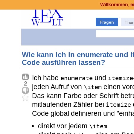
Willkommen, er
Fragen
The
Wie kann ich in enumerate und it
Code ausführen lassen?
Ich habe
und
enumerate
itemize
2
jeden Aufruf von
einen vord
\item
Das kann Farbe oder Schrift betr
mitlaufenden Zähler bei
itemize
Code global definieren und "einh
direkt vor jedem
\item