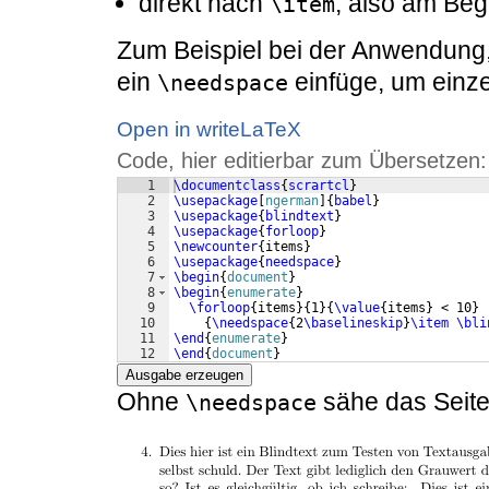
direkt nach
, also am Beg
\item
Zum Beispiel bei der Anwendung, 
ein
einfüge, um einze
\needspace
Open in writeLaTeX
Code, hier editierbar zum Übersetzen:
1
\documentclass
{
scrartcl
}
2
\usepackage
[
ngerman
]
{
babel
}
3
\usepackage
{
blindtext
}
4
\usepackage
{
forloop
}
5
\newcounter
{
items
}
6
\usepackage
{
needspace
}
7
\begin
{
document
}
8
\begin
{
enumerate
}
9
\forloop
{
items
}
{
1
}
{
\value
{
items
}
 < 10
}
10
{
\needspace
{
2
\baselineskip
}
\item
\bli
11
\end
{
enumerate
}
12
\end
{
document
}
Ausgabe erzeugen
Ohne
sähe das Seite
\needspace