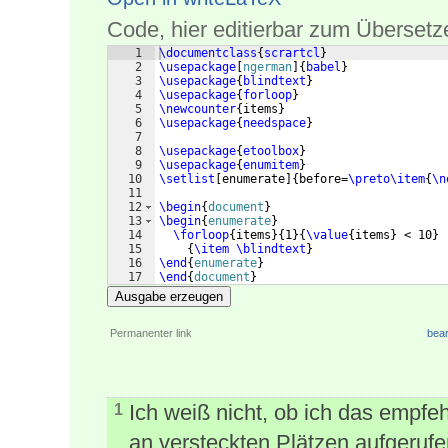
Code, hier editierbar zum Übersetz
1
\documentclass
{
scrartcl
}
2
\usepackage
[
ngerman
]
{
babel
}
3
\usepackage
{
blindtext
}
4
\usepackage
{
forloop
}
5
\newcounter
{
items
}
6
\usepackage
{
needspace
}
7
8
\usepackage
{
etoolbox
}
9
\usepackage
{
enumitem
}
10
\setlist
[
enumerate
]
{
before=
\preto\item
{
\n
11
12
\begin
{
document
}
13
\begin
{
enumerate
}
14
\forloop
{
items
}
{
1
}
{
\value
{
items
}
 < 10
}
15
{
\item
\blindtext
}
16
\end
{
enumerate
}
17
\end
{
document
}
Ausgabe erzeugen
Permanenter link
bear
Ich weiß nicht, ob ich das empfe
1
an versteckten Plätzen aufgerufe