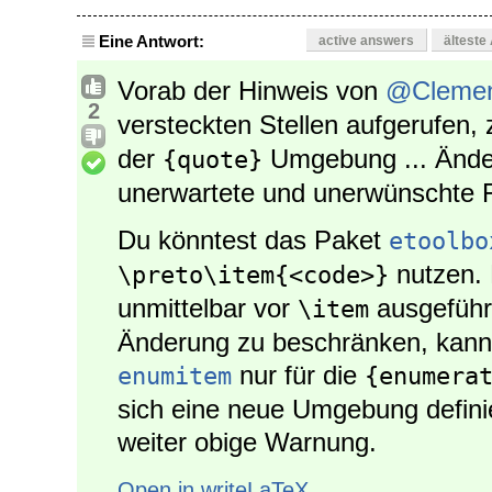
Eine Antwort:
active answers
älteste
Vorab der Hinweis von
@Cleme
2
versteckten Stellen aufgerufen,
der
Umgebung ... Änd
{quote}
unerwartete und unerwünschte 
Du könntest das Paket
etoolbo
nutzen.
\preto\item{<code>}
unmittelbar vor
ausgeführ
\item
Änderung zu beschränken, kann
nur für die
enumitem
{enumera
sich eine neue Umgebung definier
weiter obige Warnung.
Open in writeLaTeX