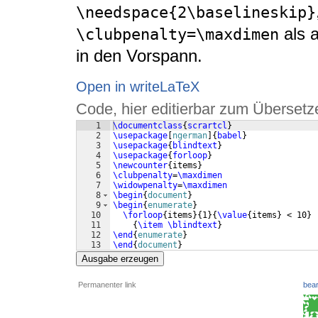
\needspace{2\baselineskip}
als 
\clubpenalty=\maxdimen
in den Vorspann.
Open in writeLaTeX
Code, hier editierbar zum Übersetz
1
\documentclass
{
scrartcl
}
2
\usepackage
[
ngerman
]
{
babel
}
3
\usepackage
{
blindtext
}
4
\usepackage
{
forloop
}
5
\newcounter
{
items
}
6
\clubpenalty
=
\maxdimen
7
\widowpenalty
=
\maxdimen
8
\begin
{
document
}
9
\begin
{
enumerate
}
10
\forloop
{
items
}
{
1
}
{
\value
{
items
}
 < 10
}
11
{
\item
\blindtext
}
12
\end
{
enumerate
}
13
\end
{
document
}
Ausgabe erzeugen
Permanenter link
bear