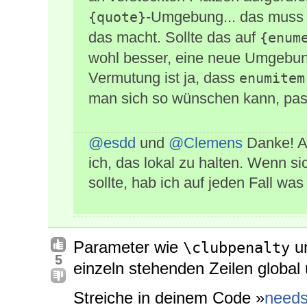
-Umgebung... das muss
{quote}
das macht. Sollte das auf
{enum
wohl besser, eine neue Umgebung
Vermutung ist ja, dass
enumitem
man sich so wünschen kann, pass
@esdd
und
@Clemens
Danke! A
ich, das lokal zu halten. Wenn s
sollte, hab ich auf jeden Fall was
Parameter wie
u
\clubpenalty
5
einzeln stehenden Zeilen global 
Streiche in deinem Code »
need