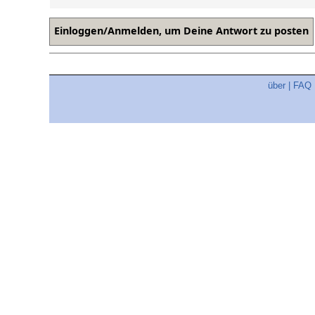
über
|
FAQ