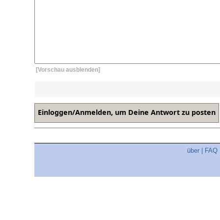
[Vorschau ausblenden]
über
|
FAQ