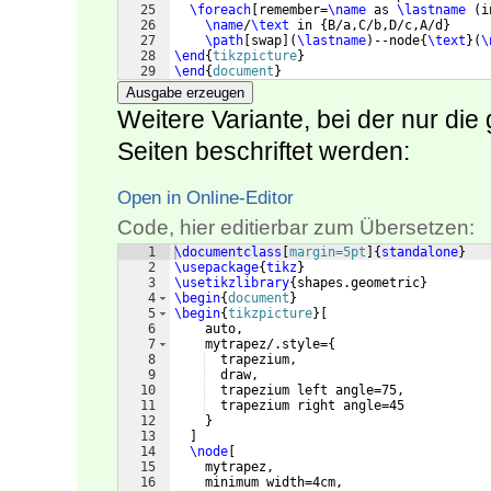
25
\foreach
[
remember=
\name
 as 
\lastname
(
i
26
\name
/
\text
 in 
{
B/a,C/b,D/c,A/d
}
27
\path
[
swap
]
(
\lastname
)
--node
{
\text
}
(
\
28
\end
{
tikzpicture
}
29
\end
{
document
}
Ausgabe erzeugen
Weitere Variante, bei der nur di
Seiten beschriftet werden:
Open in Online-Editor
Code, hier editierbar zum Übersetzen:
1
\documentclass
[
margin=5pt
]
{
standalone
}
2
\usepackage
{
tikz
}
3
\usetikzlibrary
{
shapes.geometric
}
4
\begin
{
document
}
5
\begin
{
tikzpicture
}
[
6
    auto,
7
    mytrapez/.style=
{
8
  trapezium,
9
  draw,
10
  trapezium left angle=75,
11
  trapezium right angle=45
12
}
13
]
14
\node
[
15
    mytrapez,
16
    minimum width=4cm,