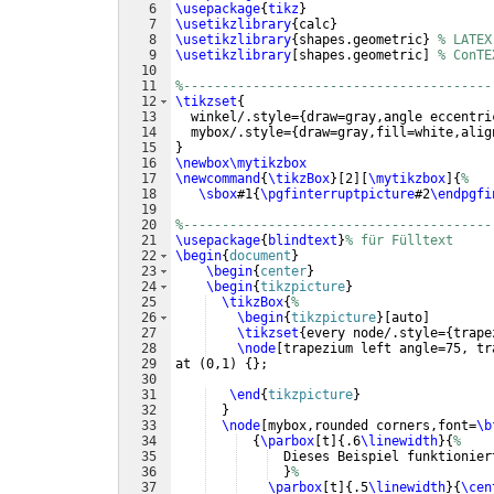
6
\usepackage
{
tikz
}
7
\usetikzlibrary
{
calc
}
8
\usetikzlibrary
{
shapes.geometric
}
% LATEX
9
\usetikzlibrary
[
shapes.geometric
]
% ConTE
10
11
%----------------------------------------
12
\tikzset
{
13
  winkel/.style=
{
draw=gray,angle eccentri
14
  mybox/.style=
{
draw=gray,fill=white,alig
15
}
16
\newbox\mytikzbox
17
\newcommand
{
\tikzBox
}
[
2
]
[
\mytikzbox
]
{
% 
18
\sbox
#1
{
\pgfinterruptpicture
#2
\endpgfi
19
20
%----------------------------------------
21
\usepackage
{
blindtext
}
% für Fülltext
22
\begin
{
document
}
23
\begin
{
center
}
24
\begin
{
tikzpicture
}
25
\tikzBox
{
%
26
\begin
{
tikzpicture
}
[
auto
]
27
\tikzset
{
every node/.style=
{
trape
28
\node
[
trapezium left angle=75, tr
29
at 
(
0,1
)
{
}
;
30
31
\end
{
tikzpicture
}
32
}
33
\node
[
mybox,rounded corners,font=
\b
34
{
\parbox
[
t
]
{
.6
\linewidth
}
{
%
35
  Dieses Beispiel funktionier
36
}
%
37
\parbox
[
t
]
{
.5
\linewidth
}
{
\cen