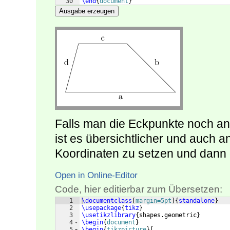
30
\end
{
document
}
Ausgabe erzeugen
Falls man die Eckpunkte noch an
ist es übersichtlicher und auch a
Koordinaten zu setzen und dann
Open in Online-Editor
Code, hier editierbar zum Übersetzen:
1
\documentclass
[
margin=5pt
]
{
standalone
}
2
\usepackage
{
tikz
}
3
\usetikzlibrary
{
shapes.geometric
}
4
\begin
{
document
}
5
\begin
{
tikzpicture
}
[