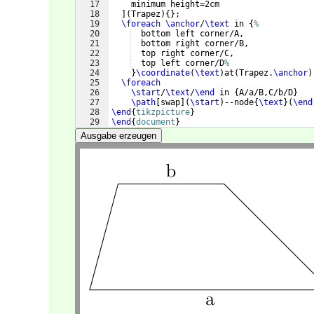
17
    minimum height=2cm
18
]
(
Trapez
)
{
}
;
19
\foreach
\anchor
/
\text
 in 
{
%
20
  bottom left corner/A,
21
  bottom right corner/B,
22
  top right corner/C,
23
  top left corner/D
%
24
}
\coordinate
(
\text
)
at
(
Trapez.
\anchor
)
25
\foreach
26
\start
/
\text
/
\end
 in 
{
A/a/B,C/b/D
}
27
\path
[
swap
]
(
\start
)
--node
{
\text
}
(
\end
28
\end
{
tikzpicture
}
29
\end
{
document
}
Ausgabe erzeugen