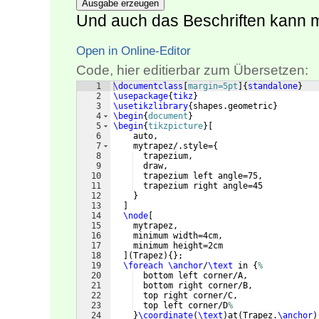
Ausgabe erzeugen
Und auch das Beschriften kann ma
Open in Online-Editor
Code, hier editierbar zum Übersetzen:
1
\documentclass
[
margin=5pt
]
{
standalone
}
2
\usepackage
{
tikz
}
3
\usetikzlibrary
{
shapes.geometric
}
4
\begin
{
document
}
5
\begin
{
tikzpicture
}
[
6
    auto,
7
    mytrapez/.style=
{
8
  trapezium,
9
  draw,
10
  trapezium left angle=75,
11
  trapezium right angle=45
12
}
13
]
14
\node
[
15
    mytrapez,
16
    minimum width=4cm,
17
    minimum height=2cm
18
]
(
Trapez
)
{
}
;
19
\foreach
\anchor
/
\text
 in 
{
%
20
  bottom left corner/A,
21
  bottom right corner/B,
22
  top right corner/C,
23
  top left corner/D
%
24
}
\coordinate
(
\text
)
at
(
Trapez.
\anchor
)