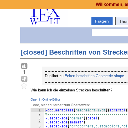
Willkommen, er
Fragen
The
[closed] Beschriften von Streck
1
Duplikat zu
Ecken beschriften Geometric shape
.
Wie kann ich die einzelnen Strecken beschriften?
Open in Online-Editor
Code, hier editierbar zum Übersetzen:
1
\documentclass
[
headheight=19pt
]
{
scrartcl
}
2
%----------------------------------------
3
\usepackage
[
ngerman
]
{
babel
}
4
\usepackage
{
amsmath
}
5
\usepackage
[
norndcorners,customcolors,nof