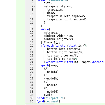
6
    auto,
7
    mytrapez/.style=
{
8
  trapezium,
9
  draw,
10
  trapezium left angle=75,
11
  trapezium right angle=45
12
}
13
]
14
\node
[
15
    mytrapez,
16
    minimum width=4cm,
17
    minimum height=2cm
18
]
(
Trapez
)
{
}
;
19
\foreach
\anchor
/
\text
 in 
{
%
20
  bottom left corner/A,
21
  bottom right corner/B,
22
  top right corner/C,
23
  top left corner/D
%
24
}
\coordinate
(
\text
)
at
(
Trapez.
\anchor
)
25
\path
[
swap
]
26
(
A
)
27
    --node
{
a
}
28
(
B
)
29
    --node
{
b
}
30
(
C
)
31
    --node
{
c
}
32
(
D
)
33
    --node
{
d
}
34
    cycle;
35
\end
{
tikzpicture
}
36
\end
{
document
}