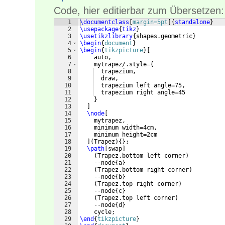
Code, hier editierbar zum Übersetzen:
1
\documentclass
[
margin=5pt
]
{
standalone
}
2
\usepackage
{
tikz
}
3
\usetikzlibrary
{
shapes.geometric
}
4
\begin
{
document
}
5
\begin
{
tikzpicture
}
[
6
    auto,
7
    mytrapez/.style=
{
8
  trapezium,
9
  draw,
10
  trapezium left angle=75,
11
  trapezium right angle=45
12
}
13
]
14
\node
[
15
    mytrapez,
16
    minimum width=4cm,
17
    minimum height=2cm
18
]
(
Trapez
)
{
}
;
19
\path
[
swap
]
20
(
Trapez.bottom left corner
)
21
    --node
{
a
}
22
(
Trapez.bottom right corner
)
23
    --node
{
b
}
24
(
Trapez.top right corner
)
25
    --node
{
c
}
26
(
Trapez.top left corner
)
27
    --node
{
d
}
28
    cycle;
29
\end
{
tikzpicture
}