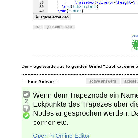
38
\raisebox
{
\dimexpr
-
\height
+
\h
39
\end
{
tikzpicture
}
40
\end
{
center
}
41
\end
{
document
}
Ausgabe erzeugen
tikz
geometric-shape
ges
Die Frage wurde aus folgenden Grund "Duplikat einer
Eine Antwort:
active answers
älteste
Wenn dem Trapeznode ein Name
2
Eckpunkte des Trapezes über di
Nodes angesprochen werden. Das
etc.
corner
Open in Online-Editor