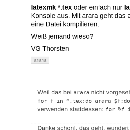
latexmk *.tex
oder einfach nur
l
Konsole aus. Mit arara geht das 
eine Datei kompilieren.
Weiß jemand wieso?
VG Thorsten
arara
Weil das bei
nicht vorgeseh
arara
for f in *.tex;do arara $f;do
verwenden stattdessen:
for %f 
Danke schön!, das geht, wundert