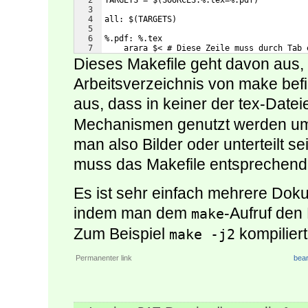
2
TARGETS = $(SOURCES:%.tex=%.pdf)
3
4
all: $(TARGETS)
5
6
%.pdf: %.tex
7
    arara $< # Diese Zeile muss durch Tab 
Dieses Makefile geht davon aus, 
Arbeitsverzeichnis von make be
aus, dass in keiner der tex-Date
Mechanismen genutzt werden um
man also Bilder oder unterteilt 
muss das Makefile entsprechend
Es ist sehr einfach mehrere Doku
indem man dem
-Aufruf de
make
Zum Beispiel
kompiliert
make -j2
Permanenter link
bear