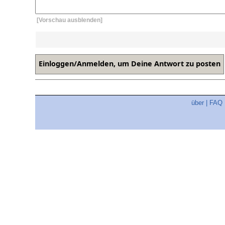
[Vorschau ausblenden]
über
|
FAQ