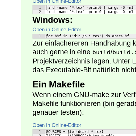
Open in Online-Editor
1
find -name '*.tex' -print0 | xargs -0 -n1 
2
find -name '*.tex' -print0 | xargs -0 -n1 
Windows:
Open in Online-Editor
1
for %%f in ('dir /b *.tex') do arara %f
Zur einfachereren Handhabung k
auch gerne in eine
/
build
build.
Projektverzeichnis legen. Unter 
das Executable-Bit natürlich nic
Ein Makefile
Wenn einem GNU-make zur Verfüg
Makefile funktionieren (bin gera
genauer testen):
Open in Online-Editor
1
SOURCES = $(wildcard *.tex)