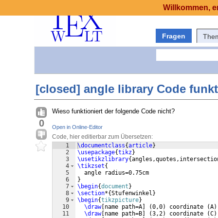
Willkommen, er
Fragen
The
[closed] angle library Code funkt
Wieso funktioniert der folgende Code nicht?
0
Open in Online-Editor
Code, hier editierbar zum Übersetzen:
1
\documentclass
{
article
}
2
\usepackage
{
tikz
}
3
\usetikzlibrary
{
angles,quotes,intersectio
4
\tikzset
{
5
  angle radius=0.75cm
6
}
7
\begin
{
document
}
8
\section
*
{
Stufenwinkel
}
9
\begin
{
tikzpicture
}
10
\draw
[
name path=A
]
(
0,0
)
 coordinate 
(
A
)
11
\draw
[
name path=B
]
(
3,2
)
 coordinate 
(
C
)