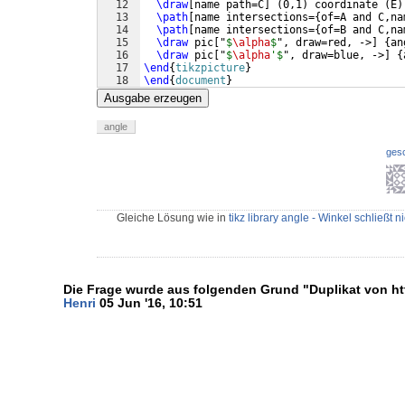
12
\draw
[
name path=C
]
(
0,1
)
 coordinate 
(
E
)
13
\path
[
name intersections=
{
of=A and C,na
14
\path
[
name intersections=
{
of=B and C,na
15
\draw
 pic
[
"
$
\alpha
$
", draw=red, ->
]
{
an
16
\draw
 pic
[
"
$
\alpha
'$
", draw=blue, ->
]
{
17
\end
{
tikzpicture
}
18
\end
{
document
}
Ausgabe erzeugen
angle
ges
Gleiche Lösung wie in
tikz library angle - Winkel schließt ni
Die Frage wurde aus folgenden Grund "Duplikat von ht
Henri
05 Jun '16, 10:51