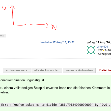
lots
bearbeitet
17 Aug '16, 13:52
gefragt
17 Aug '16,
Linux404
322
●
7
●
16
Akzeptier
active answers
älteste Antworten
neueste Antworten
Beliebt
ionenkombination ungünstig ist.
zu einem vollständigen Beispiel erweitert habe und die falschen Klammern in
Fehler:
 Error: You've asked me to divide `381.79134000000000' by `0.0',