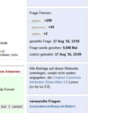
Frage-Themen:
×299
pgfplots
×54
diagramme
×2
addplot
gestellte Frage:
17 Aug '16, 13:52
 13:52
Frage wurde gesehen:
9,048 Mal
●
22
zuletzt geändert:
17 Aug '16, 15:09
t-Rate:
100%
Alle Beiträge auf dieser Webseite
este Antworten
unterliegen, soweit nicht anders
angegeben, der
Creative Commons
Attribution Share-Alike 3.0
Lizenz
(cc-by-sa 3.0).
 de Formel
verwandte Fragen
Achsenbeschriftung mit Bildern
 but I cannot divide any number by `0.0'.