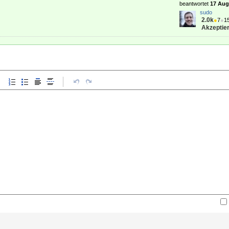
beantwortet
17 Aug 
sudo
2.0k
●
7
●
1
Akzeptier