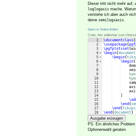
Dieser tritt nicht mehr auf,
mache. Warum d
loglogaxis
verstehe ich aber auch nic
deine
.
semilogxaxis
Open in Online-Editor
Code, hier editierbar zum Übers
1
\documentclass
[
2
\usepackage
{
pgf
3
\pgfplotsset
{
wi
4
\begin
{
document
5
\begin
{
tikz
6
\begin
{
7
    dom
8
    xmi
9
%ym
10
%ym
11
    sam
12
    axi
13
    axi
14
]
15
\ad
16
\end
{
se
17
\end
{
tikzpi
18
\end
{
document
}
Ausgabe erzeugen
PS: Ein ähnliches Problem
Optionenwahl geraten.