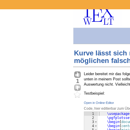
Kurve lässt sich 
möglichen falsc
Leider bereitet mir das fo
unten in meinem Post sollte
1
Auswertung nicht. Vielleich
Testbeispiel:
Open in Online-Editor
Code, hier editierbar zum Üb
1
\usepackage
2
\pgfplotsse
3
\begin
{
docu
4
\begin
{
cent