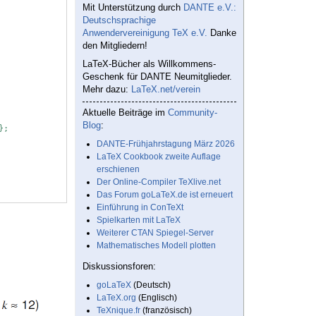
Mit Unterstützung durch
DANTE e.V.:
Deutschsprachige
Anwendervereinigung TeX e.V.
Danke
den Mitgliedern!
LaTeX-Bücher als Willkommens-
Geschenk für DANTE Neumitglieder.
Mehr dazu:
LaTeX.net/verein
Aktuelle Beiträge im
Community-
Blog
:
};
DANTE-Frühjahrstagung März 2026
LaTeX Cookbook zweite Auflage
erschienen
Der Online-Compiler TeXlive.net
Das Forum goLaTeX.de ist erneuert
Einführung in ConTeXt
Spielkarten mit LaTeX
Weiterer CTAN Spiegel-Server
Mathematisches Modell plotten
Diskussionsforen:
goLaTeX
(Deutsch)
LaTeX.org
(Englisch)
TeXnique.fr
(französisch)