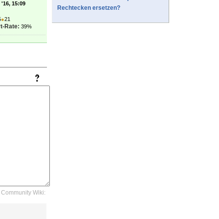
'16, 15:09
Rechtecken ersetzen?
5
●
21
t-Rate:
39%
Community Wiki: