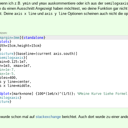
 wenn ich z.B.
und
auskommentiere oder ich aus der
ymin
ymax
semilogxaxi
u einen Ausschnitt Angezeigt haben möchtest, wo deine Funktion gar nicht 
ht. Deine
und
Optionen scheinen auch nicht die op
axis x line
axis y line
etzen:
margin=3mm
]
{
standalone
}
plots
}
dth=15cm,height=15cm
}
}
picture
}
[
baseline=
(
current axis.south
)]
semilogxaxis
}
[
ain=0.125:1e7,
n=1e3, xmax=1e7,
in=1e-7, 
ax=1e-5,
ples=400,
s y line=center,
s x line=middle,
dplot
+
[
mark=none
]
{
100*
(
1e6/x
)
^
(
1/5
)}
; 
%Meine Kurve Siehe Formel
milogxaxis
}
cture
}
 wurde schon mal auf
stackexchange
berichtet. Auch dort wurde zu einer and