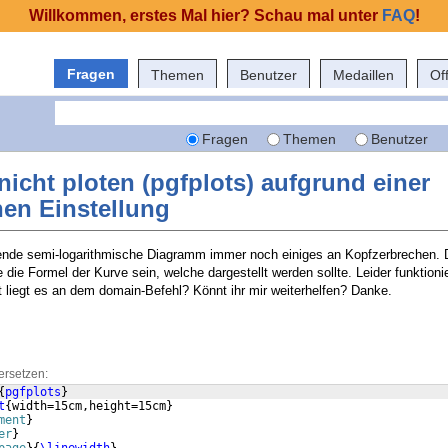
Willkommen, erstes Mal hier? Schau mal unter
FAQ
!
Fragen
Themen
Benutzer
Medaillen
Of
Fragen
Themen
Benutzer
nicht ploten (pgfplots) aufgrund einer
hen Einstellung
lgende semi-logarithmische Diagramm immer noch einiges an Kopfzerbrechen.
 die Formel der Kurve sein, welche dargestellt werden sollte. Leider funktionie
t liegt es an dem domain-Befehl? Könnt ihr mir weiterhelfen? Danke.
ersetzen:
{
pgfplots
}
t
{
width=15cm,height=15cm
}
ment
}
er
}