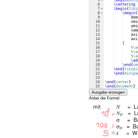
5
\begin
{
mini
6
\centering
7
\begin
{
tikz
8
\begin
{
9
    dom
10
    xmi
11
    ymi
12
    sam
13
    axi
14
    axi
15
]
16
%\a
17
%\a
18
%\a
19
\ad
20
\end
{
se
21
\end
{
tikzpi
22
\end
{
minipa
23
24
\end
{
center
}
25
\end
{
document
}
Ausgabe erzeugen
Anbei die Formel: