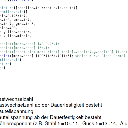
page
}
{
\linewidth
}
picture
}
[
baseline=
(
current axis.south
)]
semilogxaxis
}
[
ain=0.125:1e7,
n=1e3, xmax=1e7,
n=1e-7, ymax=1e-5,
ples=400,
s y line=center,
s x line=middle,
ddplot+[mark=none] {40-0.2*x};
ddplot+[mark=none] {5/x};
ddplot+[const plot mark right] table[x=spalteA,y=spalteB] {1.dat
dplot
+
[
mark=none
]
{
100*
(
1e6/x
)
^
{
1/5
}
; 
%Meine Kurve Siehe Formel
milogxaxis
}
cture
}
ge
}