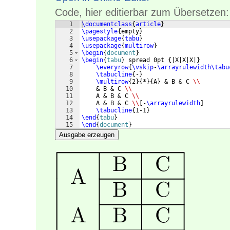
Code, hier editierbar zum Übersetzen:
1
\documentclass
{
article
}
2
\pagestyle
{
empty
}
3
\usepackage
{
tabu
}
4
\usepackage
{
multirow
}
5
\begin
{
document
}
6
\begin
{
tabu
}
 spread 0pt 
{
|X|X|X|
}
7
\everyrow
{
\vskip
-
\arrayrulewidth\tabu
8
\tabucline
{
-
}
9
\multirow
{
2
}
{
*
}
{
A
}
 & B & C 
\\
10
    & B & C 
\\
11
    A & B & C 
\\
12
    A & B & C 
\\
[
-
\arrayrulewidth
]
13
\tabucline
{
1-1
}
14
\end
{
tabu
}
15
\end
{
document
}
Ausgabe erzeugen