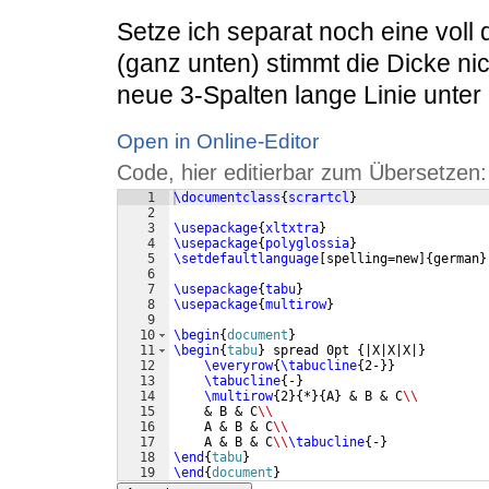
Setze ich separat noch eine voll
(ganz unten) stimmt die Dicke nic
neue 3-Spalten lange Linie unter 
Open in Online-Editor
Code, hier editierbar zum Übersetzen:
1
\documentclass
{
scrartcl
}
2
3
\usepackage
{
xltxtra
}
4
\usepackage
{
polyglossia
}
5
\setdefaultlanguage
[
spelling=new
]
{
german
}
6
7
\usepackage
{
tabu
}
8
\usepackage
{
multirow
}
9
10
\begin
{
document
}
11
\begin
{
tabu
}
 spread 0pt 
{
|X|X|X|
}
12
\everyrow
{
\tabucline
{
2-
}}
13
\tabucline
{
-
}
14
\multirow
{
2
}
{
*
}
{
A
}
 & B & C
\\
15
    & B & C
\\
16
    A & B & C
\\
17
    A & B & C
\\
\tabucline
{
-
}
18
\end
{
tabu
}
19
\end
{
document
}