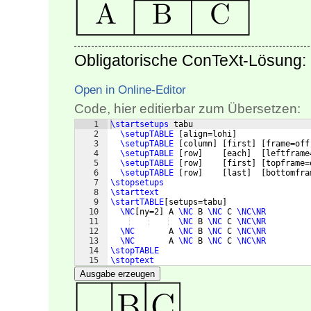
Obligatorische ConTeXt-Lösung:
Open in Online-Editor
Code, hier editierbar zum Übersetzen:
1
\startsetups
 tabu
2
\setupTABLE
[
align=lohi
]
3
\setupTABLE
[
column
]
[
first
]
[
frame=off
4
\setupTABLE
[
row
]
[
each
]
[
leftframe
5
\setupTABLE
[
row
]
[
first
]
[
topframe=
6
\setupTABLE
[
row
]
[
last
]
[
bottomfra
7
\stopsetups
8
\starttext
9
\startTABLE
[
setups=tabu
]
10
\NC
[
ny=2
]
 A 
\NC
 B 
\NC
 C 
\NC\NR
11
\NC
 B 
\NC
 C 
\NC\NR
12
\NC
       A 
\NC
 B 
\NC
 C 
\NC\NR
13
\NC
       A 
\NC
 B 
\NC
 C 
\NC\NR
14
\stopTABLE
15
\stoptext
Ausgabe erzeugen