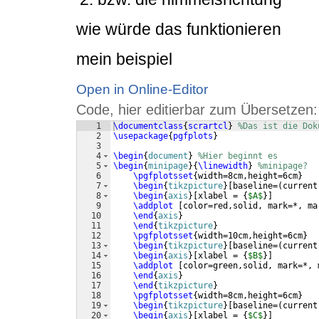
wie würde das funktionieren
mein beispiel
Open in Online-Editor
Code, hier editierbar zum Übersetzen:
1
\documentclass
{
scrartcl
}
%Das ist die Dok
2
\usepackage
{
pgfplots
}
3
4
\begin
{
document
}
%Hier beginnt es
5
\begin
{
minipage
}
{
\linewidth
}
%minipage?
6
\pgfplotsset
{
width=8cm,height=6cm
}
7
\begin
{
tikzpicture
}
[
baseline=
(
current
8
\begin
{
axis
}
[
xlabel = 
{
$A$
}]
9
\addplot
[
color=red,solid, mark=*, ma
10
\end
{
axis
}
11
\end
{
tikzpicture
}
12
\pgfplotsset
{
width=10cm,height=6cm
}
13
\begin
{
tikzpicture
}
[
baseline=
(
current
14
\begin
{
axis
}
[
xlabel = 
{
$B$
}]
15
\addplot
[
color=green,solid, mark=*, 
16
\end
{
axis
}
17
\end
{
tikzpicture
}
18
\pgfplotsset
{
width=8cm,height=6cm
}
19
\begin
{
tikzpicture
}
[
baseline=
(
current
20
\begin
{
axis
}
[
xlabel = 
{
$C$
}]