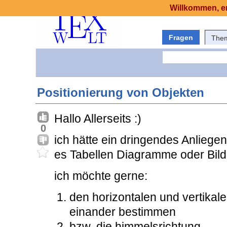
Willkommen, er
Fragen
The
Positionierung von Objekten
Hallo Allerseits :)
0
ich hätte ein dringendes Anliegen
es Tabellen Diagramme oder Bilde
ich möchte gerne:
den horizontalen und vertikal
einander bestimmen
bzw. die himmelsrichtung