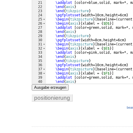
21
\addplot
[
color=blue,solid, mark=*, m
22
\end
{
axis
}
23
\end
{
tikzpicture
}
24
\pgfplotsset
{
width=10cm,height=6cm
}
25
\begin
{
tikzpicture
}
[
baseline=
(
current
26
\begin
{
axis
}
[
xlabel = 
{
$D$
}]
27
\addplot
[
color=green,solid, mark=*, 
28
\end
{
axis
}
29
\end
{
tikzpicture
}
30
\pgfplotsset
{
width=8cm,height=6cm
}
31
\begin
{
tikzpicture
}
[
baseline=
(
current
32
\begin
{
axis
}
[
xlabel = 
{
$E$
}]
33
\addplot
[
color=pink,solid, mark=*, m
34
\end
{
axis
}
35
\end
{
tikzpicture
}
36
\pgfplotsset
{
width=10cm,height=6cm
}
37
\begin
{
tikzpicture
}
[
baseline=
(
current
38
\begin
{
axis
}
[
xlabel = 
{
$F$
}]
39
\addplot
[
color=green,solid, mark=*, 
40
\end
{
axis
}
41
\end
{
tikzpicture
}
Ausgabe erzeugen
positionierung
bear