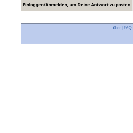
über
|
FAQ