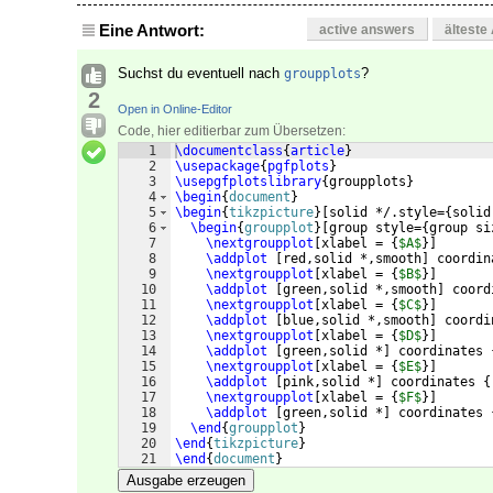
Eine Antwort:
active answers
älteste
Suchst du eventuell nach
?
groupplots
2
Open in Online-Editor
Code, hier editierbar zum Übersetzen:
1
\documentclass
{
article
}
2
\usepackage
{
pgfplots
}
3
\usepgfplotslibrary
{
groupplots
}
4
\begin
{
document
}
5
\begin
{
tikzpicture
}
[
solid */.style=
{
solid
6
\begin
{
groupplot
}
[
group style=
{
group si
7
\nextgroupplot
[
xlabel = 
{
$A$
}]
8
\addplot
[
red,solid *,smooth
]
 coordin
9
\nextgroupplot
[
xlabel = 
{
$B$
}]
10
\addplot
[
green,solid *,smooth
]
 coord
11
\nextgroupplot
[
xlabel = 
{
$C$
}]
12
\addplot
[
blue,solid *,smooth
]
 coordi
13
\nextgroupplot
[
xlabel = 
{
$D$
}]
14
\addplot
[
green,solid *
]
 coordinates 
15
\nextgroupplot
[
xlabel = 
{
$E$
}]
16
\addplot
[
pink,solid *
]
 coordinates 
{
17
\nextgroupplot
[
xlabel = 
{
$F$
}]
18
\addplot
[
green,solid *
]
 coordinates 
19
\end
{
groupplot
}
20
\end
{
tikzpicture
}
21
\end
{
document
}
Ausgabe erzeugen